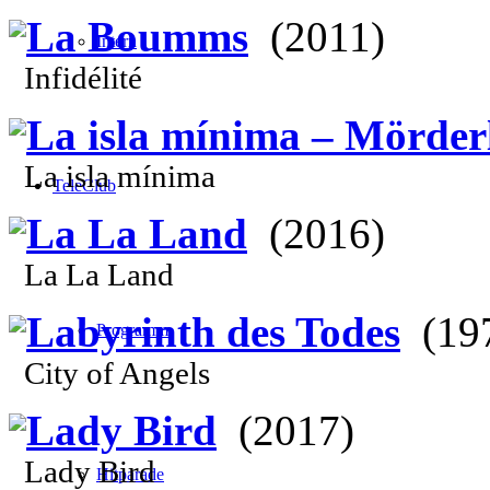
La Boumms
(2011)
Intern
Infidélité
La isla mínima – Mörder
La isla mínima
TeleClub
La La Land
(2016)
La La Land
Labyrinth des Todes
(19
Programm
City of Angels
Lady Bird
(2017)
Lady Bird
Hitparade