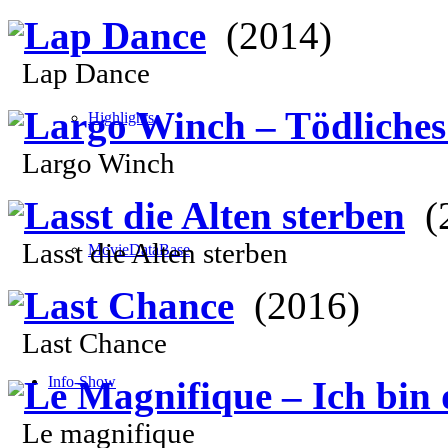
Lap Dance
(2014)
Lap Dance
Largo Winch – Tödliches
Highlights
Largo Winch
Lasst die Alten sterben
(2
Lasst die Alten sterben
MovieDataBase
Last Chance
(2016)
Last Chance
Info-Show
Le Magnifique – Ich bin 
Le magnifique