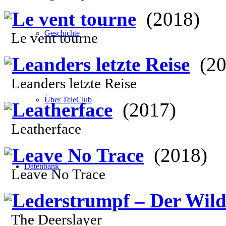
Le vent tourne
(2018)
Geschichte
Le vent tourne
Leanders letzte Reise
(20
Leanders letzte Reise
Über TeleClub
Leatherface
(2017)
Leatherface
Leave No Trace
(2018)
Datenbank
Leave No Trace
Lederstrumpf – Der Wild
The Deerslayer