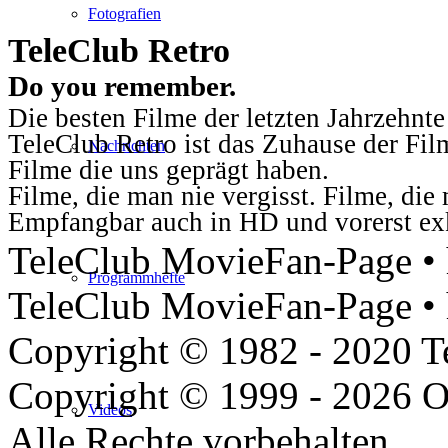
Fotografien
TeleClub Retro
Do you remember.
Die besten Filme der letzten Jahrzehnte
TeleClub Retro ist das Zuhause der Fil
Nachrichten
Filme die uns geprägt haben.
Filme, die man nie vergisst. Filme, di
Empfangbar auch in HD und vorerst ex
TeleClub MovieFan-Page • h
Programmhefte
TeleClub MovieFan-Page • 
Copyright © 1982 - 2020 
Copyright © 1999 - 2026 O
Videos
Alle Rechte vorbehalten