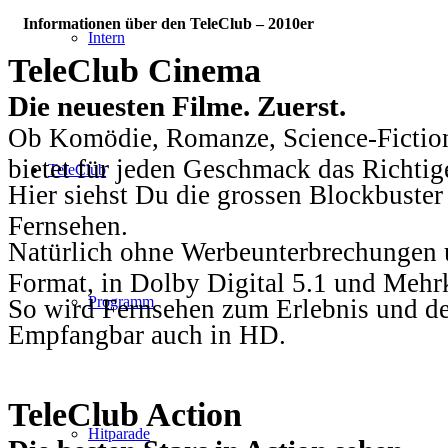
Informationen über den TeleClub – 2010er
Intern
TeleClub Cinema
Die neuesten Filme. Zuerst.
Ob Komödie, Romanze, Science-Fiction
bietet für jeden Geschmack das Richtig
TeleClub
Hier siehst Du die grossen Blockbuster
Fernsehen.
Natürlich ohne Werbeunterbrechungen u
Format, in Dolby Digital 5.1 und Mehr
Programm
So wird Fernsehen zum Erlebnis und d
Empfangbar auch in HD.
TeleClub Action
Hitparade