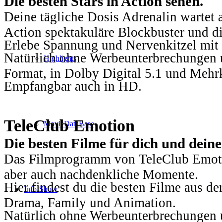
Die besten Stars in Action sehen.
Deine tägliche Dosis Adrenalin wartet 
Action spektakuläre Blockbuster und die
Erlebe Spannung und Nervenkitzel mit d
Natürlich ohne Werbeunterbrechungen u
Highlights
Format, in Dolby Digital 5.1 und Mehr
Empfangbar auch in HD.
TeleClub Emotion
MovieDataBase
Die besten Filme für dich und dein
Das Filmprogramm von TeleClub Emotio
aber auch nachdenkliche Momente.
Hier findest du die besten Filme aus 
Info-Show
Drama, Family und Animation.
Natürlich ohne Werbeunterbrechungen u