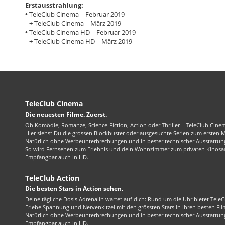
Erstausstrahlung:
•
TeleClub Cinema – Februar 2019
+
TeleClub Cinema – März 2019
•
TeleClub Cinema HD – Februar 2019
+
TeleClub Cinema HD – März 2019
TeleClub Cinema
Die neuesten Filme. Zuerst.
Ob Komödie, Romanze, Science-Fiction, Action oder Thriller – TeleClub Cinem
Hier siehst Du die grossen Blockbuster oder ausgesuchte Serien zum ersten 
Natürlich ohne Werbeunterbrechungen und in bester technischer Ausstattung
So wird Fernsehen zum Erlebnis und dein Wohnzimmer zum privaten Kinosaa
Empfangbar auch in HD.
TeleClub Action
Die besten Stars in Action sehen.
Deine tägliche Dosis Adrenalin wartet auf dich: Rund um die Uhr bietet TeleC
Erlebe Spannung und Nervenkitzel mit den grössten Stars in ihren besten Fil
Natürlich ohne Werbeunterbrechungen und in bester technischer Ausstattung
Empfangbar auch in HD.