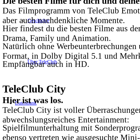
Die besten Filme für dich und dein
Das Filmprogramm von TeleClub Emotio
aber auch nachdenkliche Momente.
Geschichte
Hier findest du die besten Filme aus 
Drama, Family und Animation.
Natürlich ohne Werbeunterbrechungen u
Format, in Dolby Digital 5.1 und Mehr
Über TeleClub
Empfangbar auch in HD.
TeleClub City
Hier ist was los.
Datenbank
TeleClub City ist voller Überraschungen
abwechslungsreiches Entertainment:
Spielfilmunterhaltung mit Sonderprog
ebenso vertreten wie ausgesuchte Mini-