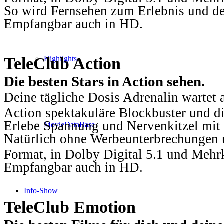
So wird Fernsehen zum Erlebnis und d
Empfangbar auch in HD.
TeleClub Action
Highlights
Die besten Stars in Action sehen.
Deine tägliche Dosis Adrenalin wartet 
Action spektakuläre Blockbuster und die
Erlebe Spannung und Nervenkitzel mit d
MovieDataBase
Natürlich ohne Werbeunterbrechungen u
Format, in Dolby Digital 5.1 und Mehr
Empfangbar auch in HD.
Info-Show
TeleClub Emotion