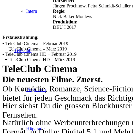
Darsteller:
Jürgen Prochnow, Petra Schmidt-Schaller
Regie:
Intern
Nick Baker Monteys
Produktion:
DEU I 2017
Erstausstrahlung:
•
TeleClub Cinema – Februar 2019
+
TeleClub Cinema – März 2019
TeleClub
•
TeleClub Cinema HD – Februar 2019
+
TeleClub Cinema HD – März 2019
TeleClub Cinema
Die neuesten Filme. Zuerst.
Ob Komödie, Romanze, Science-Fiction
Programm
bietet für jeden Geschmack das Richtig
Hier siehst Du die grossen Blockbuster
Fernsehen.
Natürlich ohne Werbeunterbrechungen u
Hitparade
Format, in Dolby Digital 5.1 und Mehr