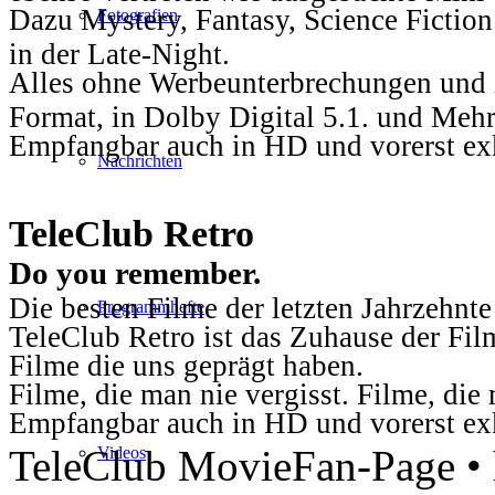
Dazu Mystery, Fantasy, Science Fiction
Fotografien
in der Late-Night.
Alles ohne Werbeunterbrechungen und i
Format, in Dolby Digital 5.1. und Mehr
Empfangbar auch in HD und vorerst ex
Nachrichten
TeleClub Retro
Do you remember.
Die besten Filme der letzten Jahrzehnte
Programmhefte
TeleClub Retro ist das Zuhause der Fil
Filme die uns geprägt haben.
Filme, die man nie vergisst. Filme, di
Empfangbar auch in HD und vorerst ex
TeleClub MovieFan-Page • h
Videos