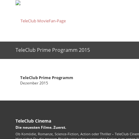
TeleClub Prime Programm 2015
TeleClub Prime Programm
Dezember 2015
TeleClub Cinema
Die neuesten Filme. Zuerst.
Ob Komödie, Romanze, Science-Fiction, Action oder Thriller – TeleClub Cinem
Hier siehst Du die grossen Blockbuster oder ausgesuchte Serien zum ersten 