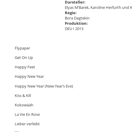
Darsteller:
Elyas M’Barek, Karoline Herfurth und 
Regie:
Bora Dagtekin
Produktion:
DEU I 2013
Flypaper
Get On Up
Happy Feet
Happy New Year
Happy New Year (New Year’s Eve)
Kiss & Kill
Kokowääh
La Vie En Rose
Lieber verliebt