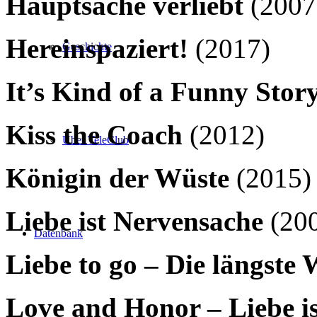
Hauptsache verliebt
(2007
Hereinspaziert!
(2017)
Geschichte
It’s Kind of a Funny Stor
Kiss the Coach
(2012)
Über TeleClub
Königin der Wüste
(2015)
Liebe ist Nervensache
(20
Datenbank
Liebe to go – Die längste
Love and Honor – Liebe i