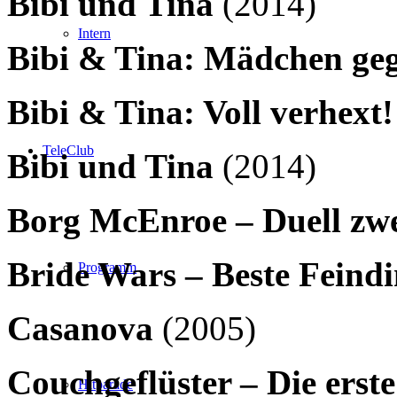
Bibi und Tina
(2014)
Intern
Bibi & Tina: Mädchen ge
Bibi & Tina: Voll verhext!
TeleClub
Bibi und Tina
(2014)
Borg McEnroe – Duell zwe
Bride Wars – Beste Feind
Programm
Casanova
(2005)
Couchgeflüster – Die erst
Hitparade