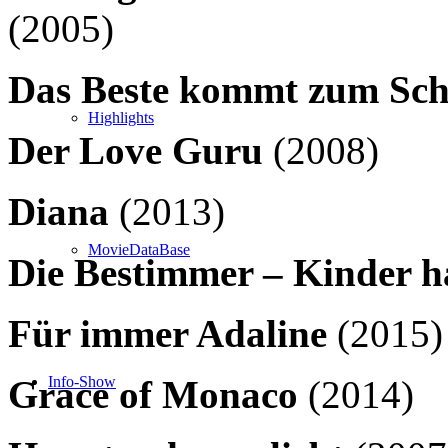
(2005)
Das Beste kommt zum Sch
Highlights
Der Love Guru
(2008)
Diana
(2013)
MovieDataBase
Die Bestimmer – Kinder ha
Für immer Adaline
(2015)
Grace of Monaco
(2014)
Info-Show