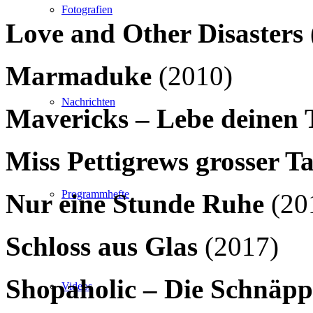
Fotografien
Love and Other Disasters
Marmaduke
(2010)
Nachrichten
Mavericks – Lebe deinen
Miss Pettigrews grosser T
Programmhefte
Nur eine Stunde Ruhe
(20
Schloss aus Glas
(2017)
Shopaholic – Die Schnäpp
Videos