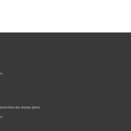
on.
tionhits der letzten Jahre.
on.