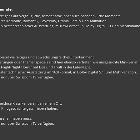
reunde.
zt ganz auf vergnügliche, romantische, aber auch nachdenkliche Momente.
enres Komödie, Romantik, Lovestory, Drama, Family und Animation.
 bester technischer Ausstattung im 16:9-Format, in Dolby Digital 5.1 und Mehrkanalt
bietet vielfältiges und abwechslungsreiches Entertainment:
rungen oder Themenspecials sind hier ebenso vertreten wie ausgesuchte Mini-Serien.
Fright-Night Horror mit Biss und Thrill in der Late-Night.
er technischer Ausstattung im 16:9 Format, in Dolby Digital 5.1. und Mehrkanalton.
 nur über Swisscom TV verfügbar.
eitlose Klassiker vereint an einem Ort.
ie Kinogeschichte geschrieben haben.
 gesehen haben muss.
 nur über Swisscom TV verfügbar.