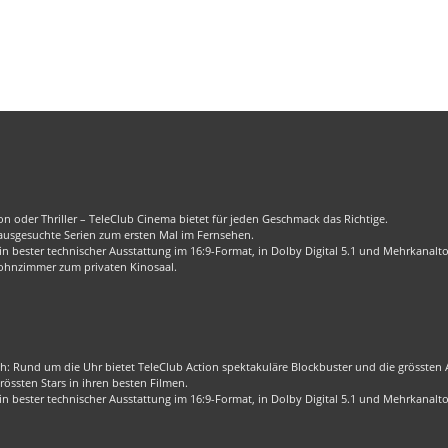
n oder Thriller – TeleClub Cinema bietet für jeden Geschmack das Richtige.
 ausgesuchte Serien zum ersten Mal im Fernsehen.
 bester technischer Ausstattung im 16:9-Format, in Dolby Digital 5.1 und Mehrkanalt
ohnzimmer zum privaten Kinosaal.
ch: Rund um die Uhr bietet TeleClub Action spektakuläre Blockbuster und die grössten Ac
össten Stars in ihren besten Filmen.
 bester technischer Ausstattung im 16:9-Format, in Dolby Digital 5.1 und Mehrkanalt