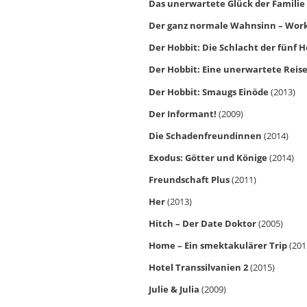
Das unerwartete Glück der Familie
Der ganz normale Wahnsinn – Wo
Der Hobbit: Die Schlacht der fünf 
Der Hobbit: Eine unerwartete Reis
Der Hobbit: Smaugs Einöde
(2013)
Der Informant!
(2009)
Die Schadenfreundinnen
(2014)
Exodus: Götter und Könige
(2014)
Freundschaft Plus
(2011)
Her
(2013)
Hitch – Der Date Doktor
(2005)
Home – Ein smektakulärer Trip
(201
Hotel Transsilvanien 2
(2015)
Julie & Julia
(2009)