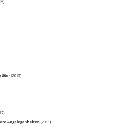
05)
e 80er
(2015)
17)
dere Angelegenheiten
(2011)