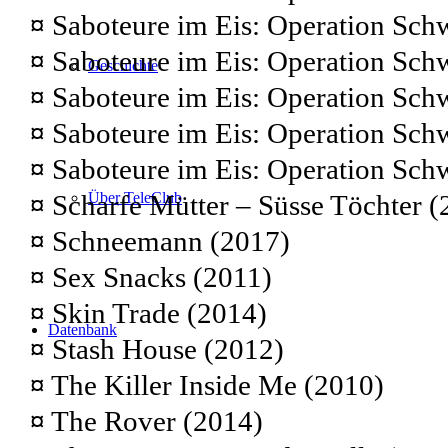
¤
Saboteure im Eis: Operation Schw
¤
Saboteure im Eis: Operation Schw
Geschichte
¤
Saboteure im Eis: Operation Schw
¤
Saboteure im Eis: Operation Schw
¤
Saboteure im Eis: Operation Schw
¤
Scharfe Mütter – Süsse Töchter (
Über TeleClub
¤
Schneemann (2017)
¤
Sex Snacks (2011)
¤
Skin Trade (2014)
Datenbank
¤
Stash House (2012)
¤
The Killer Inside Me (2010)
¤
The Rover (2014)