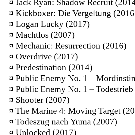
¤
Jack Ryan: Shadow Recruit (201
¤
Kickboxer: Die Vergeltung (2016
¤
Logan Lucky (2017)
¤
Machtlos (2007)
¤
Mechanic: Resurrection (2016)
¤
Overdrive (2017)
¤
Predestination (2014)
¤
Public Enemy No. 1 – Mordinstin
¤
Public Enemy No. 1 – Todestrieb
¤
Shooter (2007)
¤
The Marine 4: Moving Target (20
¤
Todeszug nach Yuma (2007)
¤
Unlocked (2017)