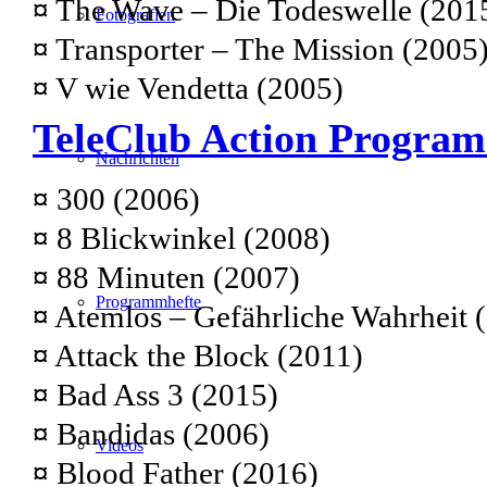
¤
The Wave – Die Todeswelle (201
Fotografien
¤
Transporter – The Mission (2005
¤
V wie Vendetta (2005)
TeleClub Action Progra
Nachrichten
¤
300 (2006)
¤
8 Blickwinkel (2008)
¤
88 Minuten (2007)
Programmhefte
¤
Atemlos – Gefährliche Wahrheit 
¤
Attack the Block (2011)
¤
Bad Ass 3 (2015)
¤
Bandidas (2006)
Videos
¤
Blood Father (2016)