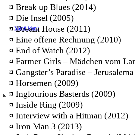
¤
Break up Blues (2014)
¤
Die Insel (2005)
¤
Dream House (2011)
Menü
Menü
¤
Eine offene Rechnung (2010)
¤
End of Watch (2012)
¤
Farmer Girls – Mädchen vom La
¤
Gangster’s Paradise – Jerusalema
¤
Horsemen (2009)
¤
Inglourious Basterds (2009)
¤
Inside Ring (2009)
¤
Interview with a Hitman (2012)
¤
Iron Man 3 (2013)