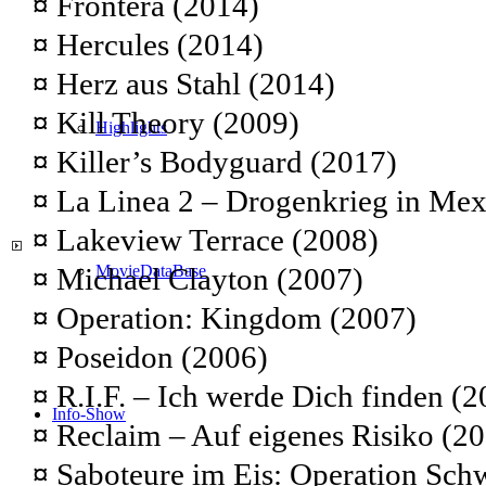
¤
Frontera (2014)
¤
Hercules (2014)
¤
Herz aus Stahl (2014)
¤
Kill Theory (2009)
Highlights
¤
Killer’s Bodyguard (2017)
¤
La Linea 2 – Drogenkrieg in Mex
¤
Lakeview Terrace (2008)
¤
Michael Clayton (2007)
MovieDataBase
¤
Operation: Kingdom (2007)
¤
Poseidon (2006)
¤
R.I.F. – Ich werde Dich finden (2
Info-Show
¤
Reclaim – Auf eigenes Risiko (2
¤
Saboteure im Eis: Operation Schw