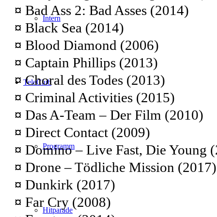
¤
Bad Ass 2: Bad Asses (2014)
Intern
¤
Black Sea (2014)
¤
Blood Diamond (2006)
¤
Captain Phillips (2013)
¤
Choral des Todes (2013)
TeleClub
¤
Criminal Activities (2015)
¤
Das A-Team – Der Film (2010)
¤
Direct Contact (2009)
¤
Domino – Live Fast, Die Young 
Programm
¤
Drone – Tödliche Mission (2017)
¤
Dunkirk (2017)
¤
Far Cry (2008)
Hitparade