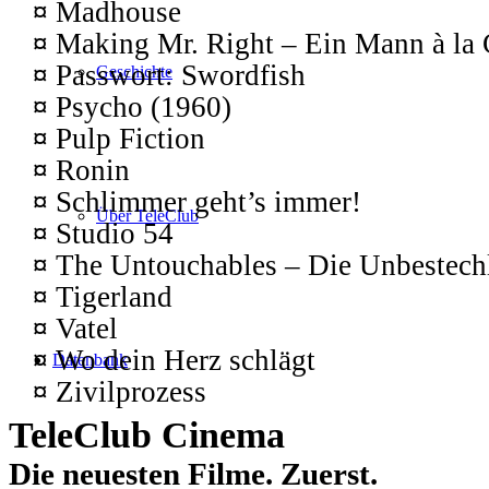
¤
Madhouse
¤
Making Mr. Right – Ein Mann à la 
¤
Passwort: Swordfish
Geschichte
¤
Psycho (1960)
¤
Pulp Fiction
¤
Ronin
¤
Schlimmer geht’s immer!
Über TeleClub
¤
Studio 54
¤
The Untouchables – Die Unbestech
¤
Tigerland
¤
Vatel
¤
Wo dein Herz schlägt
Datenbank
¤
Zivilprozess
TeleClub Cinema
Die neuesten Filme. Zuerst.