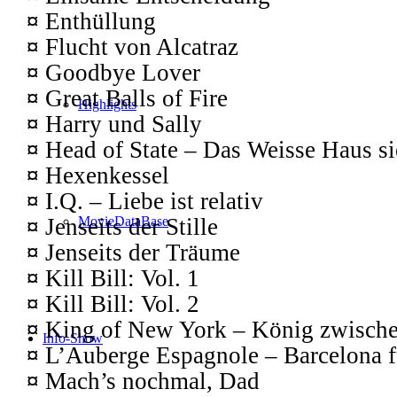
¤
Enthüllung
¤
Flucht von Alcatraz
¤
Goodbye Lover
¤
Great Balls of Fire
Highlights
¤
Harry und Sally
¤
Head of State – Das Weisse Haus si
¤
Hexenkessel
¤
I.Q. – Liebe ist relativ
¤
Jenseits der Stille
MovieDataBase
¤
Jenseits der Träume
¤
Kill Bill: Vol. 1
¤
Kill Bill: Vol. 2
¤
King of New York – König zwische
Info-Show
¤
L’Auberge Espagnole – Barcelona fü
¤
Mach’s nochmal, Dad