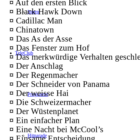
¤
Auf den ersten Blick
¤
Black Hawk Down
Intern
¤
Cadillac Man
¤
Chinatown
¤
Das As der Asse
¤
Das Fenster zum Hof
TeleClub
¤
Das merkwürdige Verhalten geschlec
¤
Der Anschlag
¤
Der Regenmacher
¤
Der Schneider von Panama
¤
Der weisse Hai
Programm
¤
Die Schweizermacher
¤
Der Wüstenplanet
¤
Ein einfacher Plan
¤
Eine Nacht bei McCool’s
Hitparade
¤
Einsame Entscheidung