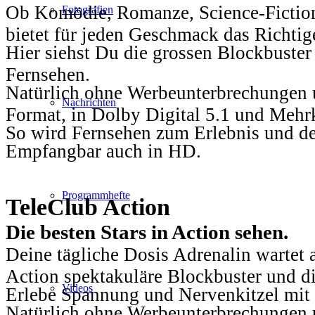
Ob Komödie, Romanze, Science-Fiction
Fotografien
bietet für jeden Geschmack das Richtig
Hier siehst Du die grossen Blockbuster
Fernsehen.
Natürlich ohne Werbeunterbrechungen u
Nachrichten
Format, in Dolby Digital 5.1 und Mehr
So wird Fernsehen zum Erlebnis und d
Empfangbar auch in HD.
Programmhefte
TeleClub Action
Die besten Stars in Action sehen.
Deine tägliche Dosis Adrenalin wartet 
Action spektakuläre Blockbuster und die
Videos
Erlebe Spannung und Nervenkitzel mit d
Natürlich ohne Werbeunterbrechungen u