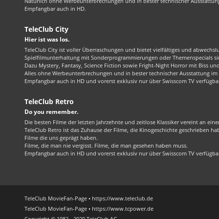
Natürlich ohne Werbeunterbrechungen und in bester technischer Ausstattung
Empfangbar auch in HD.
TeleClub City
Hier ist was los.
TeleClub City ist voller Überraschungen und bietet vielfältiges und abwechsl
Spielfilmunterhaltung mit Sonderprogrammierungen oder Themenspecials sin
Dazu Mystery, Fantasy, Science Fiction sowie Fright-Night Horror mit Biss und 
Alles ohne Werbeunterbrechungen und in bester technischer Ausstattung im 1
Empfangbar auch in HD und vorerst exklusiv nur über Swisscom TV verfügba
TeleClub Retro
Do you remember.
Die besten Filme der letzten Jahrzehnte und zeitlose Klassiker vereint an ein
TeleClub Retro ist das Zuhause der Filme, die Kinogeschichte geschrieben ha
Filme die uns geprägt haben.
Filme, die man nie vergisst. Filme, die man gesehen haben muss.
Empfangbar auch in HD und vorerst exklusiv nur über Swisscom TV verfügba
TeleClub MovieFan-Page • https://www.teleclub.de
TeleClub MovieFan-Page • https://www.tcpower.de
Copyright © 1982 - 2020 TeleClub AG