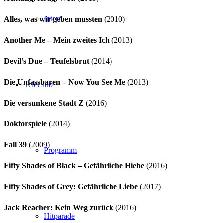
Intern
Alles, was wir geben mussten
(2010)
Another Me – Mein zweites Ich
(2013)
Devil’s Due – Teufelsbrut
(2014)
Die Unfassbaren – Now You See Me
(2013)
TeleClub
Die versunkene Stadt Z
(2016)
Doktorspiele
(2014)
Fall 39
(2009)
Programm
Fifty Shades of Black – Gefährliche Hiebe
(2016)
Fifty Shades of Grey: Gefährliche Liebe
(2017)
Jack Reacher: Kein Weg zurück
(2016)
Hitparade