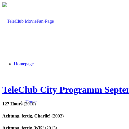
Homepage
TeleClub City Programm Septe
Home
127 Hours
(2010)
Achtung, fertig, Charlie!
(2003)
Achtung, fertig, WK!
(2013)