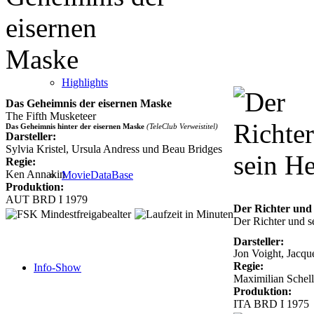
Highlights
Das Geheimnis der eisernen Maske
The Fifth Musketeer
Das Geheimnis hinter der eisernen Maske
(TeleClub Verweistitel)
Darsteller:
Sylvia Kristel, Ursula Andress und Beau Bridges
Regie:
Ken Annakin
MovieDataBase
Produktion:
AUT BRD I 1979
Der Richter und
Der Richter und s
Darsteller:
Jon Voight, Jacque
Regie:
Info-Show
Maximilian Schell
Produktion:
ITA BRD I 1975