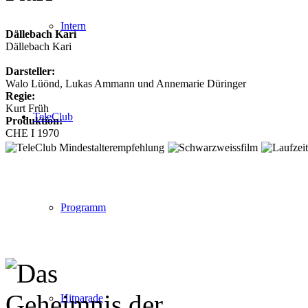
Intern
Dällebach Kari
Dällebach Kari
Darsteller:
Walo Lüönd, Lukas Ammann und Annemarie Düringer
Regie:
Kurt Früh
TeleClub
Produktion:
CHE I 1970
Programm
Hitparade