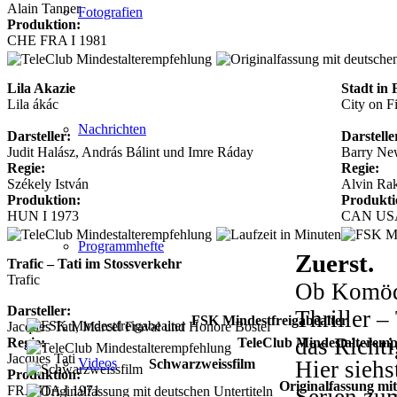
Alain Tanner
Fotografien
Produktion:
CHE FRA I 1981
Lila Akazie
Stadt in
Lila ákác
City on F
Nachrichten
Darsteller:
Darstelle
Judit Halász, András Bálint und Imre Ráday
Barry New
Regie:
Regie:
Székely István
Alvin Rak
Produktion:
Produkti
HUN I 1973
CAN USA
Programmhefte
Zuerst.
Trafic – Tati im Stossverkehr
Trafic
Ob Komödi
Darsteller:
Thriller 
FSK Mindestfreigabealter
Jacques Tati, Marcel Fraval und Honoré Bostel
das Richti
Regie:
TeleClub Mindestalteremp
Jacques Tati
Videos
Schwarzweissfilm
Hier siehs
Produktion:
Originalfassung mit
FRA ITA I 1971
Serien zu