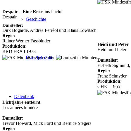
Despair – Eine Reise ins Licht
Despair
Geschichte
Darsteller:
Dirk Bogarde, Andréa Ferréol und Klaus Löwitsch
Regie:
Rainer Werner Fassbinder
Heidi und Peter
Produktion:
Heidi und Peter
BRD FRA I 1978
Über TeleClub
Darsteller:
Elsbeth Sigmund,
Regie:
Franz Schnyder
Produktion:
CHE I 1955
Datenbank
Lichtjahre entfernt
Les années lumière
Darsteller:
Trevor Howard, Mick Ford und Bernice Stegers
Regie: