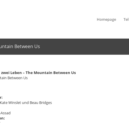
Homepage
Te
untain Between Us
 zwei Leben – The Mountain Between Us
tain Between Us
r:
, Kate Winslet und Beau Bridges
-Assad
on:
7