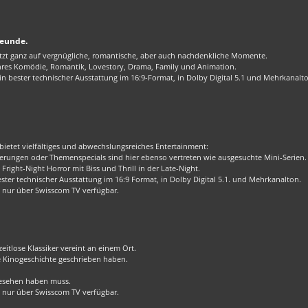
reunde.
zt ganz auf vergnügliche, romantische, aber auch nachdenkliche Momente.
enres Komödie, Romantik, Lovestory, Drama, Family und Animation.
 bester technischer Ausstattung im 16:9-Format, in Dolby Digital 5.1 und Mehrkanalt
bietet vielfältiges und abwechslungsreiches Entertainment:
rungen oder Themenspecials sind hier ebenso vertreten wie ausgesuchte Mini-Serien.
Fright-Night Horror mit Biss und Thrill in der Late-Night.
er technischer Ausstattung im 16:9 Format, in Dolby Digital 5.1. und Mehrkanalton.
 nur über Swisscom TV verfügbar.
eitlose Klassiker vereint an einem Ort.
ie Kinogeschichte geschrieben haben.
 gesehen haben muss.
 nur über Swisscom TV verfügbar.