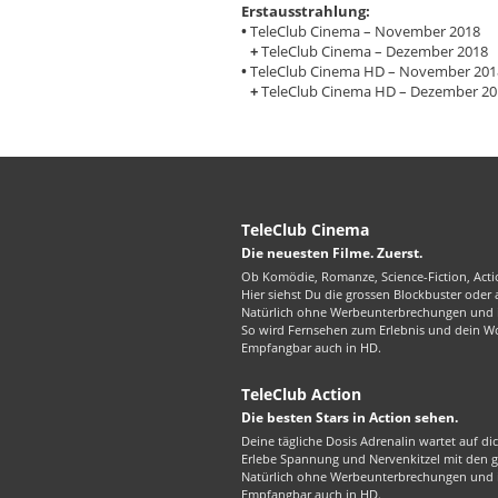
Erstausstrahlung:
•
TeleClub Cinema – November 2018
+
TeleClub Cinema – Dezember 2018
•
TeleClub Cinema HD – November 201
+
TeleClub Cinema HD – Dezember 20
TeleClub Cinema
Die neuesten Filme. Zuerst.
Ob Komödie, Romanze, Science-Fiction, Actio
Hier siehst Du die grossen Blockbuster oder
Natürlich ohne Werbeunterbrechungen und in
So wird Fernsehen zum Erlebnis und dein W
Empfangbar auch in HD.
TeleClub Action
Die besten Stars in Action sehen.
Deine tägliche Dosis Adrenalin wartet auf di
Erlebe Spannung und Nervenkitzel mit den gr
Natürlich ohne Werbeunterbrechungen und in
Empfangbar auch in HD.