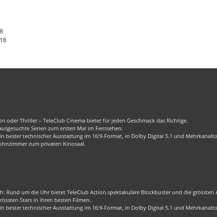
8
18
n oder Thriller – TeleClub Cinema bietet für jeden Geschmack das Richtige.
 ausgesuchte Serien zum ersten Mal im Fernsehen.
 bester technischer Ausstattung im 16:9-Format, in Dolby Digital 5.1 und Mehrkanalt
ohnzimmer zum privaten Kinosaal.
ch: Rund um die Uhr bietet TeleClub Action spektakuläre Blockbuster und die grössten Ac
össten Stars in ihren besten Filmen.
 bester technischer Ausstattung im 16:9-Format, in Dolby Digital 5.1 und Mehrkanalt