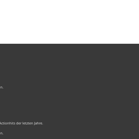
on.
tionhits der letzten Jahre.
on.