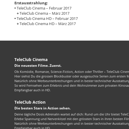
Erstausstrahlung:
•
TeleClub Cinema – Februar 2017
+
TeleClub Cinema – März 2017
•
TeleClub Cinema HD – Februar 2017
+
TeleClub Cinema HD – März 2017
TeleClub Cinema
Die neuesten Filme. Zuerst.
Ob Komödie, Romanze, Science-Fiction, Action oder Thriller – TeleClub Cinem
Hier siehst Du die grossen Blockbuster oder ausgesuchte Serien zum ersten 
Natürlich ohne Werbeunterbrechungen und in bester technischer Ausstattung
So wird Fernsehen zum Erlebnis und dein Wohnzimmer zum privaten Kinosaa
Empfangbar auch in HD.
TeleClub Action
Die besten Stars in Action sehen.
Deine tägliche Dosis Adrenalin wartet auf dich: Rund um die Uhr bietet TeleC
Erlebe Spannung und Nervenkitzel mit den grössten Stars in ihren besten Fil
Natürlich ohne Werbeunterbrechungen und in bester technischer Ausstattung
Empfangbar auch in HD.