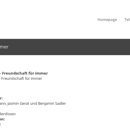
Homepage
Te
mmer
– Freundschaft für immer
 Freundschaft für immer
r:
ann, Jasmin Gerat und Benjamin Sadler
erdissen
on:
8