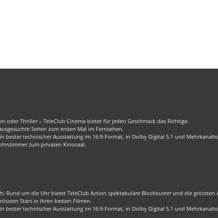
n oder Thriller – TeleClub Cinema bietet für jeden Geschmack das Richtige.
 ausgesuchte Serien zum ersten Mal im Fernsehen.
 bester technischer Ausstattung im 16:9-Format, in Dolby Digital 5.1 und Mehrkanalt
ohnzimmer zum privaten Kinosaal.
ch: Rund um die Uhr bietet TeleClub Action spektakuläre Blockbuster und die grössten Ac
össten Stars in ihren besten Filmen.
 bester technischer Ausstattung im 16:9-Format, in Dolby Digital 5.1 und Mehrkanalt