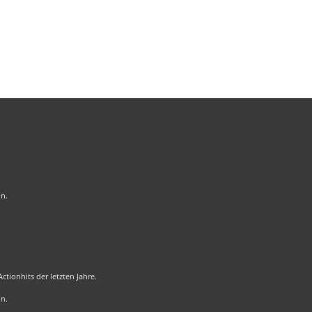
on.
tionhits der letzten Jahre.
on.