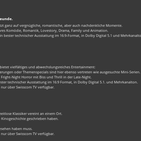
reunde.
zt ganz auf vergnügliche, romantische, aber auch nachdenkliche Momente.
enres Komödie, Romantik, Lovestory, Drama, Family und Animation.
 bester technischer Ausstattung im 16:9-Format, in Dolby Digital 5.1 und Mehrkanalt
bietet vielfältiges und abwechslungsreiches Entertainment:
rungen oder Themenspecials sind hier ebenso vertreten wie ausgesuchte Mini-Serien.
Fright-Night Horror mit Biss und Thrill in der Late-Night.
er technischer Ausstattung im 16:9 Format, in Dolby Digital 5.1. und Mehrkanalton.
 nur über Swisscom TV verfügbar.
eitlose Klassiker vereint an einem Ort.
ie Kinogeschichte geschrieben haben.
 gesehen haben muss.
 nur über Swisscom TV verfügbar.