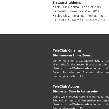
Erstausstrahlung:
•
TeleClub Cinema – Februar 2019
+
TeleClub Cinema – März 2019
•
TeleClub Cinema HD – Februar 2019
+
TeleClub Cinema HD – März 2019
TeleClub Cinema
Die neuesten Filme. Zuerst.
Ob Komödie, Romanze, Science-Fiction, Actio
Hier siehst Du die grossen Blockbuster oder
Natürlich ohne Werbeunterbrechungen und in
So wird Fernsehen zum Erlebnis und dein W
Empfangbar auch in HD.
TeleClub Action
Die besten Stars in Action sehen.
Deine tägliche Dosis Adrenalin wartet auf di
Erlebe Spannung und Nervenkitzel mit den gr
Natürlich ohne Werbeunterbrechungen und in
Empfangbar auch in HD.