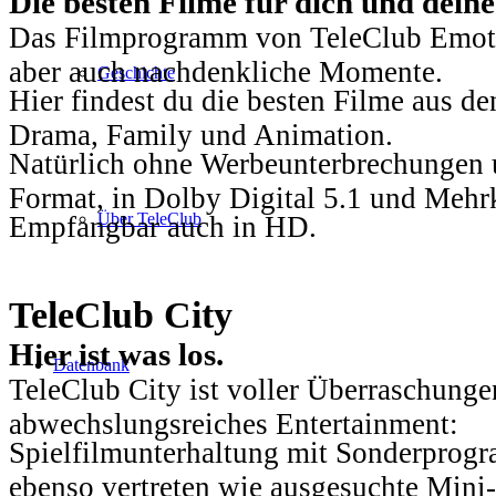
Die besten Filme für dich und dein
Das Filmprogramm von TeleClub Emotio
aber auch nachdenkliche Momente.
Geschichte
Hier findest du die besten Filme aus 
Drama, Family und Animation.
Natürlich ohne Werbeunterbrechungen u
Format, in Dolby Digital 5.1 und Mehr
Über TeleClub
Empfangbar auch in HD.
TeleClub City
Hier ist was los.
Datenbank
TeleClub City ist voller Überraschungen
abwechslungsreiches Entertainment:
Spielfilmunterhaltung mit Sonderprog
ebenso vertreten wie ausgesuchte Mini-