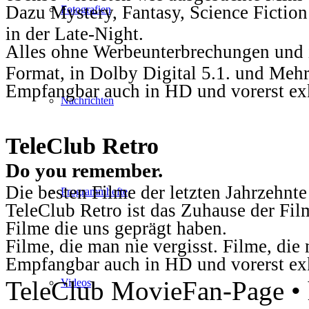
Dazu Mystery, Fantasy, Science Fiction
Fotografien
in der Late-Night.
Alles ohne Werbeunterbrechungen und i
Format, in Dolby Digital 5.1. und Mehr
Empfangbar auch in HD und vorerst ex
Nachrichten
TeleClub Retro
Do you remember.
Die besten Filme der letzten Jahrzehnte
Programmhefte
TeleClub Retro ist das Zuhause der Fil
Filme die uns geprägt haben.
Filme, die man nie vergisst. Filme, di
Empfangbar auch in HD und vorerst ex
TeleClub MovieFan-Page • h
Videos