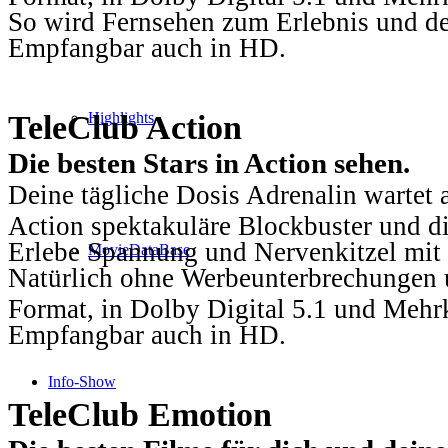
So wird Fernsehen zum Erlebnis und d
Empfangbar auch in HD.
TeleClub Action
Highlights
Die besten Stars in Action sehen.
Deine tägliche Dosis Adrenalin wartet 
Action spektakuläre Blockbuster und die
Erlebe Spannung und Nervenkitzel mit d
MovieDataBase
Natürlich ohne Werbeunterbrechungen u
Format, in Dolby Digital 5.1 und Mehr
Empfangbar auch in HD.
Info-Show
TeleClub Emotion