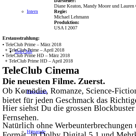
Darsteller:
Diane Keaton, Mandy Moore und Lauren
Regie:
Intern
Michael Lehmann
Produktion:
USA I 2007
Erstausstrahlung:
•
TeleClub Prime – März 2018
+
TeleClub Prime – April 2018
TeleClub
•
TeleClub Prime HD – März 2018
+
TeleClub Prime HD – April 2018
TeleClub Cinema
Die neuesten Filme. Zuerst.
Ob Komödie, Romanze, Science-Fiction
Programm
bietet für jeden Geschmack das Richtig
Hier siehst Du die grossen Blockbuster
Fernsehen.
Natürlich ohne Werbeunterbrechungen u
Hitparade
Format, in Dolby Digital 5.1 und Mehr