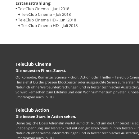
Erstausstrahlung:
•
TeleClub Cinema – Juni 2018
+
TeleClub Cinema – Juli 2018
•
TeleClub Cinema HD – Juni 2018
+
TeleClub Cinema HD – Juli 2018
TeleClub Cinema
Die neuesten Filme. Zuerst.
Ob Komödie, Romanze, Science-Fiction, Action oder Thriller – TeleClub Cinem
Hier siehst Du die grossen Blockbuster oder ausgesuchte Serien zum ersten 
Natürlich ohne Werbeunterbrechungen und in bester technischer Ausstattung
So wird Fernsehen zum Erlebnis und dein Wohnzimmer zum privaten Kinosaa
Empfangbar auch in HD.
TeleClub Action
Die besten Stars in Action sehen.
Deine tägliche Dosis Adrenalin wartet auf dich: Rund um die Uhr bietet TeleC
Erlebe Spannung und Nervenkitzel mit den grössten Stars in ihren besten Fil
Natürlich ohne Werbeunterbrechungen und in bester technischer Ausstattung
Empfangbar auch in HD.