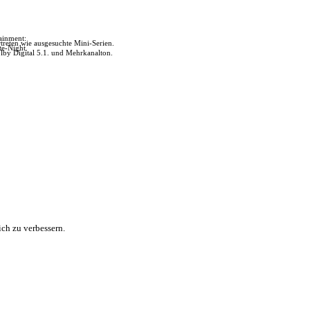
tainment:
reten wie ausgesuchte Mini-Serien.
te-Night.
lby Digital 5.1. und Mehrkanalton.
ch zu verbessern.