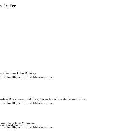
y O. Fee
den Geschmack das Richtige.
in Dolby Digital 5.1 und Mehrkanalton.
uläre Blockbuster und die grössten Actionhits der letzten Jahre.
in Dolby Digital 5.1 und Mehrkanalton.
ch nachdenkliche Momente.
ly und Animation.
in Dolby Digital 5.1 und Mehrkanalton.