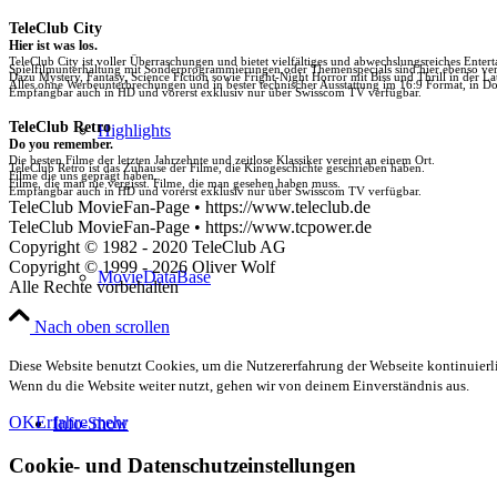
TeleClub City
Hier ist was los.
TeleClub City ist voller Überraschungen und bietet vielfältiges und abwechslungsreiches Enter
Spielfilmunterhaltung mit Sonderprogrammierungen oder Themenspecials sind hier ebenso vert
Dazu Mystery, Fantasy, Science Fiction sowie Fright-Night Horror mit Biss und Thrill in der La
Alles ohne Werbeunterbrechungen und in bester technischer Ausstattung im 16:9 Format, in Do
Empfangbar auch in HD und vorerst exklusiv nur über Swisscom TV verfügbar.
TeleClub Retro
Highlights
Do you remember.
Die besten Filme der letzten Jahrzehnte und zeitlose Klassiker vereint an einem Ort.
TeleClub Retro ist das Zuhause der Filme, die Kinogeschichte geschrieben haben.
Filme die uns geprägt haben.
Filme, die man nie vergisst. Filme, die man gesehen haben muss.
Empfangbar auch in HD und vorerst exklusiv nur über Swisscom TV verfügbar.
TeleClub MovieFan-Page • https://www.teleclub.de
TeleClub MovieFan-Page • https://www.tcpower.de
Copyright © 1982 - 2020 TeleClub AG
Copyright © 1999 - 2026 Oliver Wolf
MovieDataBase
Alle Rechte vorbehalten
Nach oben scrollen
Diese Website benutzt Cookies, um die Nutzererfahrung der Webseite kontinuierli
Wenn du die Website weiter nutzt, gehen wir von deinem Einverständnis aus.
OK
Erfahre mehr
Info-Show
Cookie- und Datenschutzeinstellungen