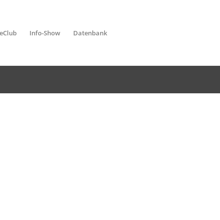
leClub
Info-Show
Datenbank