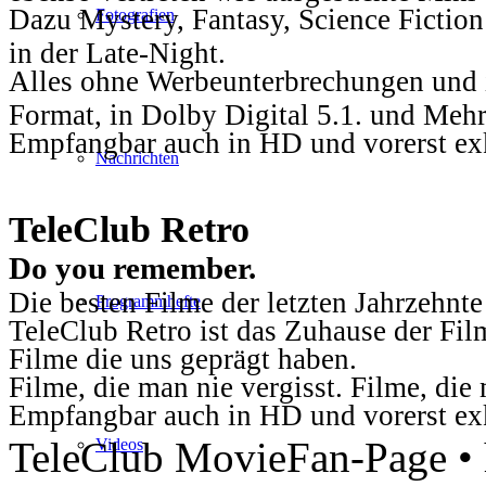
Dazu Mystery, Fantasy, Science Fiction
Fotografien
in der Late-Night.
Alles ohne Werbeunterbrechungen und i
Format, in Dolby Digital 5.1. und Mehr
Empfangbar auch in HD und vorerst ex
Nachrichten
TeleClub Retro
Do you remember.
Die besten Filme der letzten Jahrzehnte
Programmhefte
TeleClub Retro ist das Zuhause der Fil
Filme die uns geprägt haben.
Filme, die man nie vergisst. Filme, di
Empfangbar auch in HD und vorerst ex
TeleClub MovieFan-Page • h
Videos