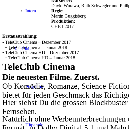
Darsteller:
David Wurawa, Ruth Schwegler und Phili
Regie:
Intern
Martin Guggisberg
Produktion:
CHE I 2017
Erstausstrahlung:
•
TeleClub Cinema – Dezember 2017
+
TeleClub Cinema – Januar 2018
TeleClub
•
TeleClub Cinema HD – Dezember 2017
+
TeleClub Cinema HD – Januar 2018
TeleClub Cinema
Die neuesten Filme. Zuerst.
Ob Komödie, Romanze, Science-Fiction
Programm
bietet für jeden Geschmack das Richtig
Hier siehst Du die grossen Blockbuster
Fernsehen.
Natürlich ohne Werbeunterbrechungen u
Hitparade
Format, in Dolby Digital 5.1 und Mehr