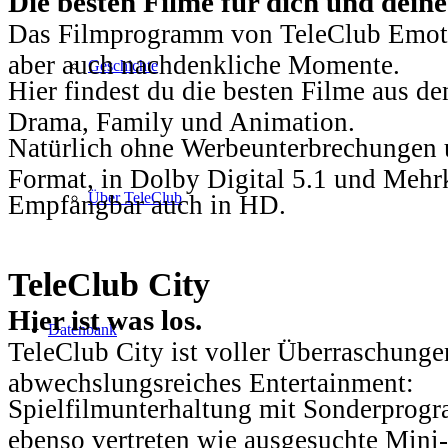
Die besten Filme für dich und dein
Das Filmprogramm von TeleClub Emotio
aber auch nachdenkliche Momente.
Geschichte
Hier findest du die besten Filme aus 
Drama, Family und Animation.
Natürlich ohne Werbeunterbrechungen u
Format, in Dolby Digital 5.1 und Mehr
Über TeleClub
Empfangbar auch in HD.
TeleClub City
Hier ist was los.
Datenbank
TeleClub City ist voller Überraschungen
abwechslungsreiches Entertainment:
Spielfilmunterhaltung mit Sonderprog
ebenso vertreten wie ausgesuchte Mini-