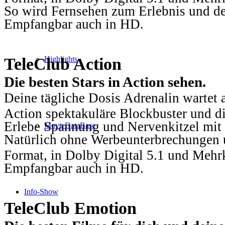
So wird Fernsehen zum Erlebnis und d
Empfangbar auch in HD.
TeleClub Action
Highlights
Die besten Stars in Action sehen.
Deine tägliche Dosis Adrenalin wartet 
Action spektakuläre Blockbuster und die
Erlebe Spannung und Nervenkitzel mit d
MovieDataBase
Natürlich ohne Werbeunterbrechungen u
Format, in Dolby Digital 5.1 und Mehr
Empfangbar auch in HD.
Info-Show
TeleClub Emotion