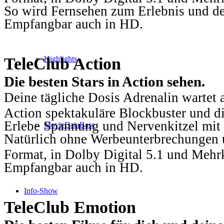
So wird Fernsehen zum Erlebnis und d
Empfangbar auch in HD.
TeleClub Action
Highlights
Die besten Stars in Action sehen.
Deine tägliche Dosis Adrenalin wartet 
Action spektakuläre Blockbuster und die
Erlebe Spannung und Nervenkitzel mit d
MovieDataBase
Natürlich ohne Werbeunterbrechungen u
Format, in Dolby Digital 5.1 und Mehr
Empfangbar auch in HD.
Info-Show
TeleClub Emotion