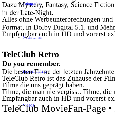
Dazu Mystery, Fantasy, Science Fiction
Fotografien
in der Late-Night.
Alles ohne Werbeunterbrechungen und i
Format, in Dolby Digital 5.1. und Mehr
Empfangbar auch in HD und vorerst ex
Nachrichten
TeleClub Retro
Do you remember.
Die besten Filme der letzten Jahrzehnte
Programmhefte
TeleClub Retro ist das Zuhause der Fil
Filme die uns geprägt haben.
Filme, die man nie vergisst. Filme, di
Empfangbar auch in HD und vorerst ex
TeleClub MovieFan-Page • h
Videos