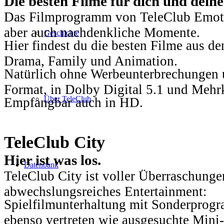
Die besten Filme für dich und dein
Das Filmprogramm von TeleClub Emotio
aber auch nachdenkliche Momente.
Geschichte
Hier findest du die besten Filme aus 
Drama, Family und Animation.
Natürlich ohne Werbeunterbrechungen u
Format, in Dolby Digital 5.1 und Mehr
Über TeleClub
Empfangbar auch in HD.
TeleClub City
Hier ist was los.
Datenbank
TeleClub City ist voller Überraschungen
abwechslungsreiches Entertainment:
Spielfilmunterhaltung mit Sonderprog
ebenso vertreten wie ausgesuchte Mini-