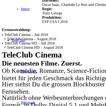
Darsteller:
Oscar Isaac, Charlotte Le Bon und Christi
Regie:
Intern
Terry George
Produktion:
ESP USA I 2016
Erstausstrahlung:
•
TeleClub Cinema – Juli 2018
+
TeleClub Cinema – August 2018
TeleClub
•
TeleClub Cinema HD – Juli 2018
+
TeleClub Cinema HD – August 2018
TeleClub Cinema
Die neuesten Filme. Zuerst.
Ob Komödie, Romanze, Science-Fiction
Programm
bietet für jeden Geschmack das Richtig
Hier siehst Du die grossen Blockbuster
Fernsehen.
Natürlich ohne Werbeunterbrechungen u
Hitparade
Format, in Dolby Digital 5.1 und Mehr