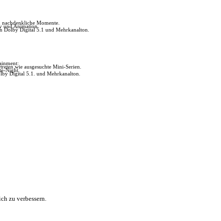
ch nachdenkliche Momente.
ly und Animation.
in Dolby Digital 5.1 und Mehrkanalton.
tainment:
reten wie ausgesuchte Mini-Serien.
te-Night.
lby Digital 5.1. und Mehrkanalton.
ch zu verbessern.