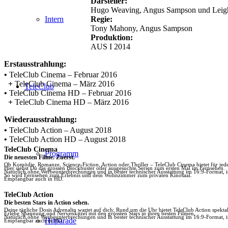
Darsteller:
Hugo Weaving, Angus Sampson und Leig
Regie:
Intern
Tony Mahony, Angus Sampson
Produktion:
AUS I 2014
Erstausstrahlung:
•
TeleClub Cinema – Februar 2016
+
TeleClub Cinema – März 2016
TeleClub
•
TeleClub Cinema HD – Februar 2016
+
TeleClub Cinema HD – März 2016
Wiederausstrahlung:
•
TeleClub Action – August 2018
•
TeleClub Action HD – August 2018
TeleClub Cinema
Programm
Die neuesten Filme. Zuerst.
Ob Komödie, Romanze, Science-Fiction, Action oder Thriller – TeleClub Cinema bietet für je
Hier siehst Du die grossen Blockbuster oder ausgesuchte Serien zum ersten Mal im Fernsehen.
Natürlich ohne Werbeunterbrechungen und in bester technischer Ausstattung im 16:9-Format, 
So wird Fernsehen zum Erlebnis und dein Wohnzimmer zum privaten Kinosaal.
Empfangbar auch in HD.
TeleClub Action
Die besten Stars in Action sehen.
Deine tägliche Dosis Adrenalin wartet auf dich: Rund um die Uhr bietet TeleClub Action spektak
Erlebe Spannung und Nervenkitzel mit den grössten Stars in ihren besten Filmen.
Natürlich ohne Werbeunterbrechungen und in bester technischer Ausstattung im 16:9-Format, 
Hitparade
Empfangbar auch in HD.