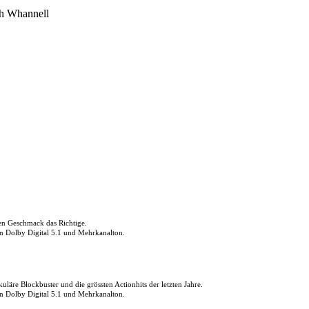
h Whannell
den Geschmack das Richtige.
in Dolby Digital 5.1 und Mehrkanalton.
uläre Blockbuster und die grössten Actionhits der letzten Jahre.
in Dolby Digital 5.1 und Mehrkanalton.