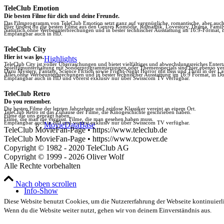
TeleClub Emotion
Die besten Filme für dich und deine Freunde.
Das Filmprogramm von TeleClub Emotion setzt ganz auf vergnügliche, romantische, aber au
Hier findest du die besten Filme aus den Genres Komödie, Romantik, Lovestory, Drama, Fami
Natürlich ohne Werbeunterbrechungen und in bester technischer Ausstattung im 16:9-Format, 
Empfangbar auch in HD.
TeleClub City
Hier ist was los.
Highlights
TeleClub City ist voller Überraschungen und bietet vielfältiges und abwechslungsreiches Enter
Spielfilmunterhaltung mit Sonderprogrammierungen oder Themenspecials sind hier ebenso vert
Dazu Mystery, Fantasy, Science Fiction sowie Fright-Night Horror mit Biss und Thrill in der La
Alles ohne Werbeunterbrechungen und in bester technischer Ausstattung im 16:9 Format, in Do
Empfangbar auch in HD und vorerst exklusiv nur über Swisscom TV verfügbar.
TeleClub Retro
Do you remember.
Die besten Filme der letzten Jahrzehnte und zeitlose Klassiker vereint an einem Ort.
TeleClub Retro ist das Zuhause der Filme, die Kinogeschichte geschrieben haben.
Filme die uns geprägt haben.
Filme, die man nie vergisst. Filme, die man gesehen haben muss.
Empfangbar auch in HD und vorerst exklusiv nur über Swisscom TV verfügbar.
MovieDataBase
TeleClub MovieFan-Page • https://www.teleclub.de
TeleClub MovieFan-Page • https://www.tcpower.de
Copyright © 1982 - 2020 TeleClub AG
Copyright © 1999 - 2026 Oliver Wolf
Alle Rechte vorbehalten
Nach oben scrollen
Info-Show
Diese Website benutzt Cookies, um die Nutzererfahrung der Webseite kontinuierli
Wenn du die Website weiter nutzt, gehen wir von deinem Einverständnis aus.