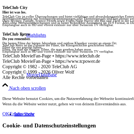
TeleClub City
Hier ist was los.
TeleClub City ist voller Überraschungen und bietet vielfältiges und abwechslungsreiches Enter
Spielfilmunterhaltung mit Sonderprogrammierungen oder Themenspecials sind hier ebenso vert
Dazu Mystery, Fantasy, Science Fiction sowie Fright-Night Horror mit Biss und Thrill in der La
Alles ohne Werbeunterbrechungen und in bester technischer Ausstattung im 16:9 Format, in Do
Empfangbar auch in HD und vorerst exklusiv nur über Swisscom TV verfügbar.
TeleClub Retro
Highlights
Do you remember.
Die besten Filme der letzten Jahrzehnte und zeitlose Klassiker vereint an einem Ort.
TeleClub Retro ist das Zuhause der Filme, die Kinogeschichte geschrieben haben.
Filme die uns geprägt haben.
Filme, die man nie vergisst. Filme, die man gesehen haben muss.
Empfangbar auch in HD und vorerst exklusiv nur über Swisscom TV verfügbar.
TeleClub MovieFan-Page • https://www.teleclub.de
TeleClub MovieFan-Page • https://www.tcpower.de
Copyright © 1982 - 2020 TeleClub AG
Copyright © 1999 - 2026 Oliver Wolf
MovieDataBase
Alle Rechte vorbehalten
Nach oben scrollen
Diese Website benutzt Cookies, um die Nutzererfahrung der Webseite kontinuierli
Wenn du die Website weiter nutzt, gehen wir von deinem Einverständnis aus.
OK
Erfahre mehr
Info-Show
Cookie- und Datenschutzeinstellungen