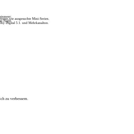
tainment:
reten wie ausgesuchte Mini-Serien.
te-Night.
lby Digital 5.1. und Mehrkanalton.
ch zu verbessern.