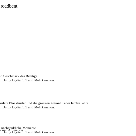
Broadbent
den Geschmack das Richtige.
in Dolby Digital 5.1 und Mehrkanalton.
uläre Blockbuster und die grössten Actionhits der letzten Jahre.
in Dolby Digital 5.1 und Mehrkanalton.
ch nachdenkliche Momente.
ly und Animation.
in Dolby Digital 5.1 und Mehrkanalton.