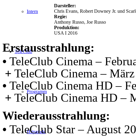
Darsteller:
Chris Evans, Robert Downey Jr. und Scarl
Intern
Regie:
Anthony Russo, Joe Russo
Produktion:
USA I 2016
Erstausstrahlung:
TeleClub
•
TeleClub Cinema – Febru
+
TeleClub Cinema – März
•
TeleClub Cinema HD – Fe
Programm
+
TeleClub Cinema HD – 
Wiederausstrahlung:
•
TeleClub Star – August 2
Hitparade