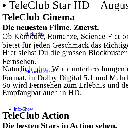
•
TeleClub Star HD – Augu
TeleClub Cinema
Die neuesten Filme. Zuerst.
Highlights
Ob Komödie, Romanze, Science-Fiction
bietet für jeden Geschmack das Richtig
Hier siehst Du die grossen Blockbuster
Fernsehen.
Natürlich ohne Werbeunterbrechungen u
MovieDataBase
Format, in Dolby Digital 5.1 und Mehr
So wird Fernsehen zum Erlebnis und d
Empfangbar auch in HD.
Info-Show
TeleClub Action
Die besten Stars in Action sehen.