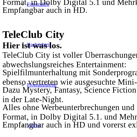
Format, in Dolby Digital 5.1 und Mehr
Fotografien
Empfangbar auch in HD.
TeleClub City
Hier ist was los.
Nachrichten
TeleClub City ist voller Überraschungen
abwechslungsreiches Entertainment:
Spielfilmunterhaltung mit Sonderprog
ebenso vertreten wie ausgesuchte Mini-
Programmhefte
Dazu Mystery, Fantasy, Science Fiction
in der Late-Night.
Alles ohne Werbeunterbrechungen und i
Format, in Dolby Digital 5.1. und Mehr
Empfangbar auch in HD und vorerst ex
Videos