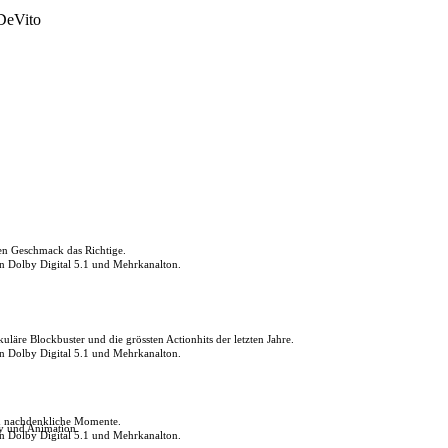
DeVito
den Geschmack das Richtige.
in Dolby Digital 5.1 und Mehrkanalton.
uläre Blockbuster und die grössten Actionhits der letzten Jahre.
in Dolby Digital 5.1 und Mehrkanalton.
ch nachdenkliche Momente.
ly und Animation.
in Dolby Digital 5.1 und Mehrkanalton.