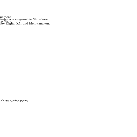
tainment:
reten wie ausgesuchte Mini-Serien.
te-Night.
lby Digital 5.1. und Mehrkanalton.
ch zu verbessern.