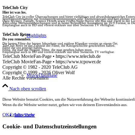
TeleClub City
Hier ist was los.
TeleClub City ist voller Überraschungen und bietet vielfältiges und abwechslungsreiches Enter
Spielfilmunterhaltung mit Sonderprogrammierungen oder Themenspecials sind hier ebenso vert
Dazu Mystery, Fantasy, Science Fiction sowie Fright-Night Horror mit Biss und Thrill in der La
Alles ohne Werbeunterbrechungen und in bester technischer Ausstattung im 16:9 Format, in Do
Empfangbar auch in HD und vorerst exklusiv nur über Swisscom TV verfügbar.
TeleClub Retro
Highlights
Do you remember.
Die besten Filme der letzten Jahrzehnte und zeitlose Klassiker vereint an einem Ort.
TeleClub Retro ist das Zuhause der Filme, die Kinogeschichte geschrieben haben.
Filme die uns geprägt haben.
Filme, die man nie vergisst. Filme, die man gesehen haben muss.
Empfangbar auch in HD und vorerst exklusiv nur über Swisscom TV verfügbar.
TeleClub MovieFan-Page • https://www.teleclub.de
TeleClub MovieFan-Page • https://www.tcpower.de
Copyright © 1982 - 2020 TeleClub AG
Copyright © 1999 - 2026 Oliver Wolf
MovieDataBase
Alle Rechte vorbehalten
Nach oben scrollen
Diese Website benutzt Cookies, um die Nutzererfahrung der Webseite kontinuierli
Wenn du die Website weiter nutzt, gehen wir von deinem Einverständnis aus.
OK
Erfahre mehr
Info-Show
Cookie- und Datenschutzeinstellungen