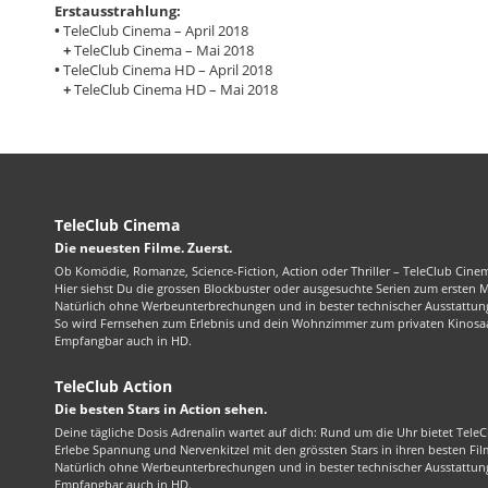
Erstausstrahlung:
•
TeleClub Cinema – April 2018
+
TeleClub Cinema – Mai 2018
•
TeleClub Cinema HD – April 2018
+
TeleClub Cinema HD – Mai 2018
TeleClub Cinema
Die neuesten Filme. Zuerst.
Ob Komödie, Romanze, Science-Fiction, Action oder Thriller – TeleClub Cinem
Hier siehst Du die grossen Blockbuster oder ausgesuchte Serien zum ersten 
Natürlich ohne Werbeunterbrechungen und in bester technischer Ausstattung
So wird Fernsehen zum Erlebnis und dein Wohnzimmer zum privaten Kinosaa
Empfangbar auch in HD.
TeleClub Action
Die besten Stars in Action sehen.
Deine tägliche Dosis Adrenalin wartet auf dich: Rund um die Uhr bietet TeleC
Erlebe Spannung und Nervenkitzel mit den grössten Stars in ihren besten Fil
Natürlich ohne Werbeunterbrechungen und in bester technischer Ausstattung
Empfangbar auch in HD.