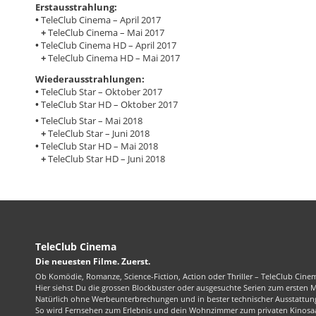
Erstausstrahlung:
•
TeleClub Cinema – April 2017
+
TeleClub Cinema – Mai 2017
•
TeleClub Cinema HD – April 2017
+
TeleClub Cinema HD – Mai 2017
Wiederausstrahlungen:
•
TeleClub Star – Oktober 2017
•
TeleClub Star HD – Oktober 2017
•
TeleClub Star – Mai 2018
+
TeleClub Star – Juni 2018
•
TeleClub Star HD – Mai 2018
+
TeleClub Star HD – Juni 2018
TeleClub Cinema
Die neuesten Filme. Zuerst.
Ob Komödie, Romanze, Science-Fiction, Action oder Thriller – TeleClub Cinem
Hier siehst Du die grossen Blockbuster oder ausgesuchte Serien zum ersten 
Natürlich ohne Werbeunterbrechungen und in bester technischer Ausstattung
So wird Fernsehen zum Erlebnis und dein Wohnzimmer zum privaten Kinosaa