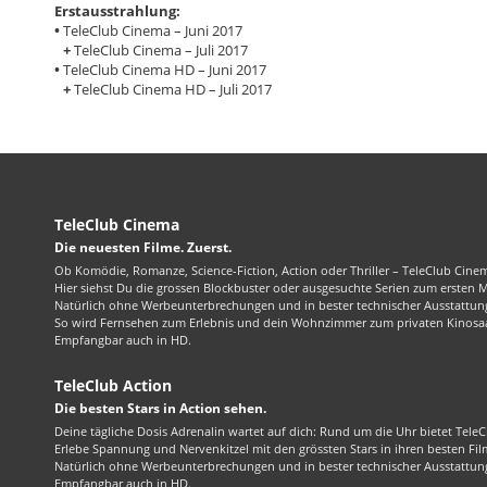
Erstausstrahlung:
•
TeleClub Cinema – Juni 2017
+
TeleClub Cinema – Juli 2017
•
TeleClub Cinema HD – Juni 2017
+
TeleClub Cinema HD – Juli 2017
TeleClub Cinema
Die neuesten Filme. Zuerst.
Ob Komödie, Romanze, Science-Fiction, Action oder Thriller – TeleClub Cinem
Hier siehst Du die grossen Blockbuster oder ausgesuchte Serien zum ersten 
Natürlich ohne Werbeunterbrechungen und in bester technischer Ausstattung
So wird Fernsehen zum Erlebnis und dein Wohnzimmer zum privaten Kinosaa
Empfangbar auch in HD.
TeleClub Action
Die besten Stars in Action sehen.
Deine tägliche Dosis Adrenalin wartet auf dich: Rund um die Uhr bietet TeleC
Erlebe Spannung und Nervenkitzel mit den grössten Stars in ihren besten Fil
Natürlich ohne Werbeunterbrechungen und in bester technischer Ausstattung
Empfangbar auch in HD.