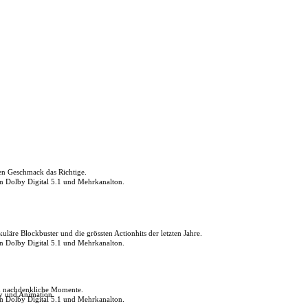
den Geschmack das Richtige.
in Dolby Digital 5.1 und Mehrkanalton.
uläre Blockbuster und die grössten Actionhits der letzten Jahre.
in Dolby Digital 5.1 und Mehrkanalton.
ch nachdenkliche Momente.
ly und Animation.
in Dolby Digital 5.1 und Mehrkanalton.