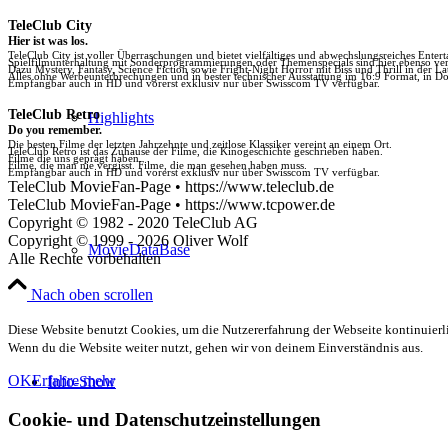
TeleClub City
Hier ist was los.
TeleClub City ist voller Überraschungen und bietet vielfältiges und abwechslungsreiches Enter
Spielfilmunterhaltung mit Sonderprogrammierungen oder Themenspecials sind hier ebenso vert
Dazu Mystery, Fantasy, Science Fiction sowie Fright-Night Horror mit Biss und Thrill in der La
Alles ohne Werbeunterbrechungen und in bester technischer Ausstattung im 16:9 Format, in Do
Empfangbar auch in HD und vorerst exklusiv nur über Swisscom TV verfügbar.
TeleClub Retro
Highlights
Do you remember.
Die besten Filme der letzten Jahrzehnte und zeitlose Klassiker vereint an einem Ort.
TeleClub Retro ist das Zuhause der Filme, die Kinogeschichte geschrieben haben.
Filme die uns geprägt haben.
Filme, die man nie vergisst. Filme, die man gesehen haben muss.
Empfangbar auch in HD und vorerst exklusiv nur über Swisscom TV verfügbar.
TeleClub MovieFan-Page • https://www.teleclub.de
TeleClub MovieFan-Page • https://www.tcpower.de
Copyright © 1982 - 2020 TeleClub AG
Copyright © 1999 - 2026 Oliver Wolf
MovieDataBase
Alle Rechte vorbehalten
Nach oben scrollen
Diese Website benutzt Cookies, um die Nutzererfahrung der Webseite kontinuierli
Wenn du die Website weiter nutzt, gehen wir von deinem Einverständnis aus.
OK
Erfahre mehr
Info-Show
Cookie- und Datenschutzeinstellungen