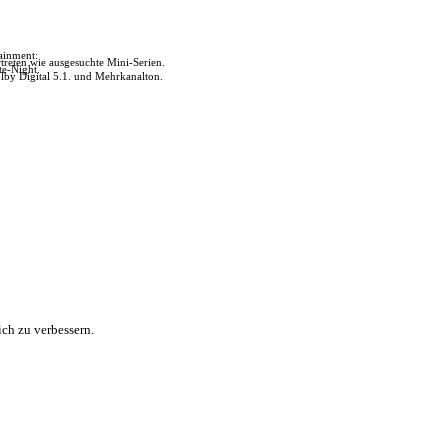
tainment:
reten wie ausgesuchte Mini-Serien.
te-Night.
lby Digital 5.1. und Mehrkanalton.
ch zu verbessern.