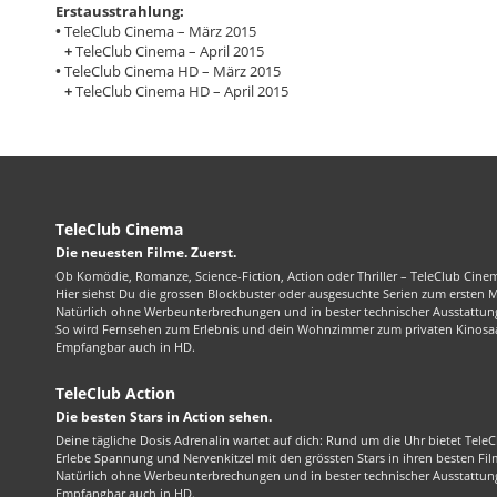
Erstausstrahlung:
•
TeleClub Cinema – März 2015
+
TeleClub Cinema – April 2015
•
TeleClub Cinema HD – März 2015
+
TeleClub Cinema HD – April 2015
TeleClub Cinema
Die neuesten Filme. Zuerst.
Ob Komödie, Romanze, Science-Fiction, Action oder Thriller – TeleClub Cinem
Hier siehst Du die grossen Blockbuster oder ausgesuchte Serien zum ersten 
Natürlich ohne Werbeunterbrechungen und in bester technischer Ausstattung
So wird Fernsehen zum Erlebnis und dein Wohnzimmer zum privaten Kinosaa
Empfangbar auch in HD.
TeleClub Action
Die besten Stars in Action sehen.
Deine tägliche Dosis Adrenalin wartet auf dich: Rund um die Uhr bietet TeleC
Erlebe Spannung und Nervenkitzel mit den grössten Stars in ihren besten Fil
Natürlich ohne Werbeunterbrechungen und in bester technischer Ausstattung
Empfangbar auch in HD.