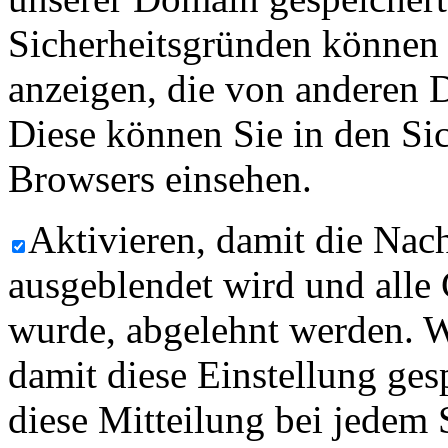
Sicherheitsgründen können
anzeigen, die von anderen 
Diese können Sie in den Sic
Browsers einsehen.
Aktivieren, damit die Nach
ausgeblendet wird und alle
wurde, abgelehnt werden. W
damit diese Einstellung ges
diese Mitteilung bei jedem 