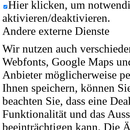
Hier klicken, um notwend
aktivieren/deaktivieren.
Andere externe Dienste
Wir nutzen auch verschiede
Webfonts, Google Maps und 
Anbieter möglicherweise p
Ihnen speichern, können Sie 
beachten Sie, dass eine Dea
Funktionalität und das Aus
beeinträchtigen kann. Die