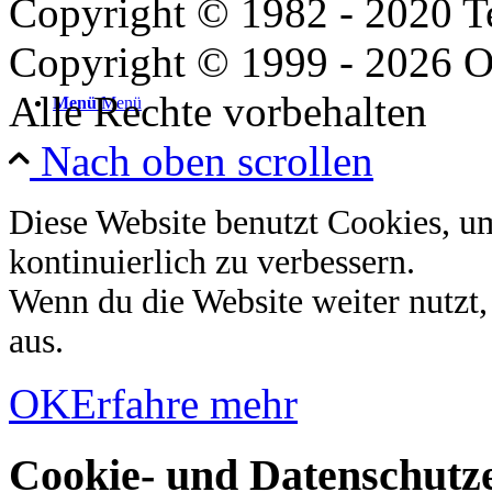
Copyright © 1982 - 2020 
Copyright © 1999 - 2026 O
Alle Rechte vorbehalten
Menü
Menü
Nach oben scrollen
Diese Website benutzt Cookies, u
kontinuierlich zu verbessern.
Wenn du die Website weiter nutzt
aus.
OK
Erfahre mehr
Cookie- und Datenschutze