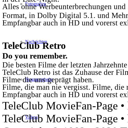
Fotografien
Alles ohne Werbeunterbrechungen und i
Format, in Dolby Digital 5.1. und Mehr
Empfangbar auch in HD und vorerst ex
Nachrichten
TeleClub Retro
Do you remember.
Die besten Filme der letzten Jahrzehnte
TeleClub Retro ist das Zuhause der Fil
Filme die uns geprägt haben.
Programmhefte
Filme, die man nie vergisst. Filme, di
Empfangbar auch in HD und vorerst ex
TeleClub MovieFan-Page • h
TeleClub MovieFan-Page • 
Videos