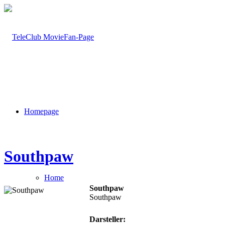
Homepage
Southpaw
Home
Southpaw
Southpaw
Darsteller: