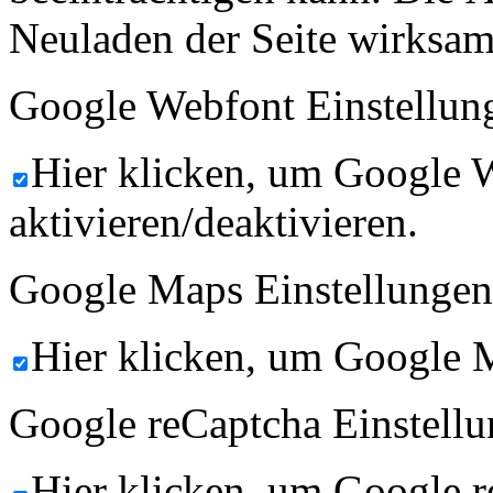
Neuladen der Seite wirksam
Google Webfont Einstellun
Hier klicken, um Google 
aktivieren/deaktivieren.
Google Maps Einstellungen
Hier klicken, um Google M
Google reCaptcha Einstellu
Hier klicken, um Google 