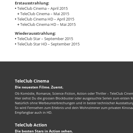
Erstausstrahlung:
•
TeleClub Cinema – April 2015
+
TeleClub Cinema – Mai 2015
•
TeleClub Cinema HD – April 2015
+
TeleClub Cinema HD – Mai 2015
Wiederausstrahlung:
•
TeleClub Star – September 2015
•
TeleClub Star HD – September 2015
TeleClub Cinema
Die neuesten Filme. Zuerst.
Ob Komödie, Romanze, Science-Fiction, Action oder Thriller – TeleClub Cinem
Hier siehst Du die grossen Blockbuster oder ausgesuchte Serien zum ersten 
Natürlich ohne Werbeunterbrechungen und in bester technischer Ausstattung
So wird Fernsehen zum Erlebnis und dein Wohnzimmer zum privaten Kinosaa
Empfangbar auch in HD.
TeleClub Action
Die besten Stars in Action sehen.