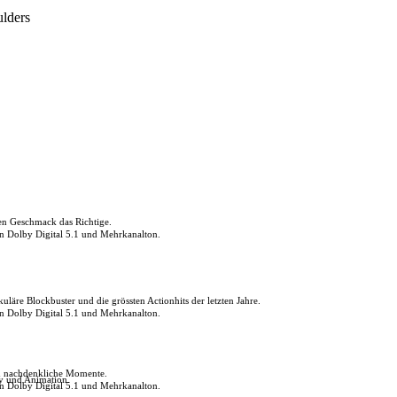
ulders
den Geschmack das Richtige.
in Dolby Digital 5.1 und Mehrkanalton.
uläre Blockbuster und die grössten Actionhits der letzten Jahre.
in Dolby Digital 5.1 und Mehrkanalton.
ch nachdenkliche Momente.
ly und Animation.
in Dolby Digital 5.1 und Mehrkanalton.