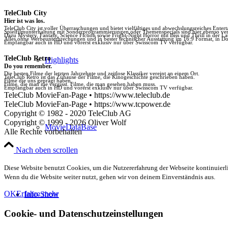
TeleClub City
Hier ist was los.
TeleClub City ist voller Überraschungen und bietet vielfältiges und abwechslungsreiches Enter
Spielfilmunterhaltung mit Sonderprogrammierungen oder Themenspecials sind hier ebenso vert
Dazu Mystery, Fantasy, Science Fiction sowie Fright-Night Horror mit Biss und Thrill in der La
Alles ohne Werbeunterbrechungen und in bester technischer Ausstattung im 16:9 Format, in Do
Empfangbar auch in HD und vorerst exklusiv nur über Swisscom TV verfügbar.
TeleClub Retro
Highlights
Do you remember.
Die besten Filme der letzten Jahrzehnte und zeitlose Klassiker vereint an einem Ort.
TeleClub Retro ist das Zuhause der Filme, die Kinogeschichte geschrieben haben.
Filme die uns geprägt haben.
Filme, die man nie vergisst. Filme, die man gesehen haben muss.
Empfangbar auch in HD und vorerst exklusiv nur über Swisscom TV verfügbar.
TeleClub MovieFan-Page • https://www.teleclub.de
TeleClub MovieFan-Page • https://www.tcpower.de
Copyright © 1982 - 2020 TeleClub AG
Copyright © 1999 - 2026 Oliver Wolf
MovieDataBase
Alle Rechte vorbehalten
Nach oben scrollen
Diese Website benutzt Cookies, um die Nutzererfahrung der Webseite kontinuierli
Wenn du die Website weiter nutzt, gehen wir von deinem Einverständnis aus.
OK
Erfahre mehr
Info-Show
Cookie- und Datenschutzeinstellungen