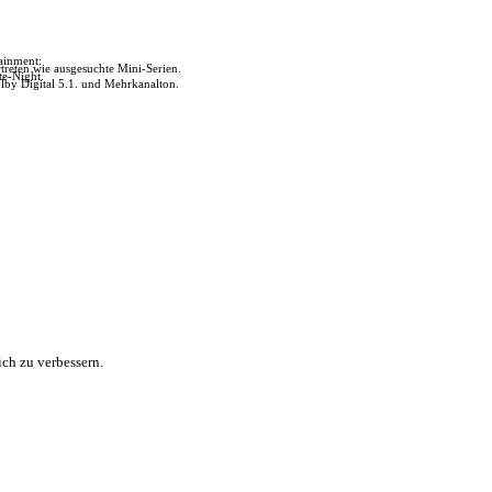
tainment:
reten wie ausgesuchte Mini-Serien.
te-Night.
lby Digital 5.1. und Mehrkanalton.
ch zu verbessern.