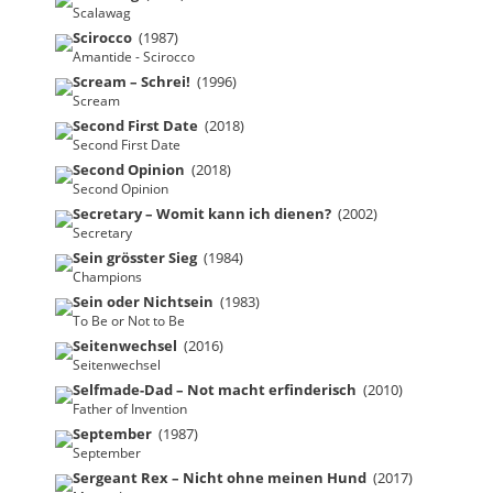
Scalawag
Scirocco
(1987)
Amantide - Scirocco
Scream – Schrei!
(1996)
Scream
Second First Date
(2018)
Second First Date
Second Opinion
(2018)
Second Opinion
Secretary – Womit kann ich dienen?
(2002)
Secretary
Sein grösster Sieg
(1984)
Champions
Sein oder Nichtsein
(1983)
To Be or Not to Be
Seitenwechsel
(2016)
Seitenwechsel
Selfmade-Dad – Not macht erfinderisch
(2010)
Father of Invention
September
(1987)
September
Sergeant Rex – Nicht ohne meinen Hund
(2017)