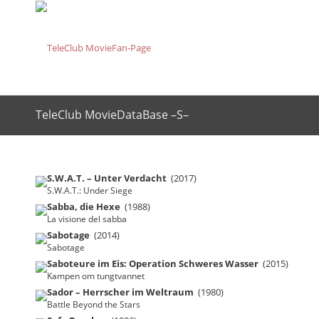
TeleClub MovieDataBase –S–
S.W.A.T. – Unter Verdacht
(2017)
S.W.A.T.: Under Siege
Sabba, die Hexe
(1988)
La visione del sabba
Sabotage
(2014)
Sabotage
Saboteure im Eis: Operation Schweres Wasser
(2015)
Kampen om tungtvannet
Sador – Herrscher im Weltraum
(1980)
Battle Beyond the Stars