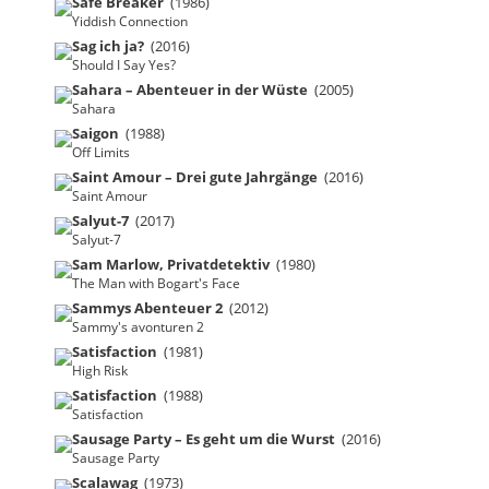
Safe Breaker
(1986)
Yiddish Connection
Sag ich ja?
(2016)
Should I Say Yes?
Sahara – Abenteuer in der Wüste
(2005)
Sahara
Saigon
(1988)
Off Limits
Saint Amour – Drei gute Jahrgänge
(2016)
Saint Amour
Salyut-7
(2017)
Salyut-7
Sam Marlow, Privatdetektiv
(1980)
The Man with Bogart's Face
Sammys Abenteuer 2
(2012)
Sammy's avonturen 2
Satisfaction
(1981)
High Risk
Satisfaction
(1988)
Satisfaction
Sausage Party – Es geht um die Wurst
(2016)
Sausage Party
Scalawag
(1973)