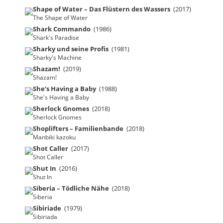
Shape of Water – Das Flüstern des Wassers
(2017)
The Shape of Water
Shark Commando
(1986)
Shark's Paradise
Sharky und seine Profis
(1981)
Sharky's Machine
Shazam!
(2019)
Shazam!
She’s Having a Baby
(1988)
She's Having a Baby
Sherlock Gnomes
(2018)
Sherlock Gnomes
Shoplifters – Familienbande
(2018)
Manbiki kazoku
Shot Caller
(2017)
Shot Caller
Shut In
(2016)
Shut In
Siberia – Tödliche Nähe
(2018)
Siberia
Sibiriade
(1979)
Sibiriada