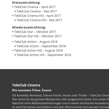
Erstausstrahlung:
•
TeleClub Cinema – April 2017
+
TeleClub Cinema – Mai 2017
•
TeleClub Cinema HD – April 2017
+
TeleClub Cinema HD – Mai 2017
Wiederausstrahlung:
•
TeleClub Star – Oktober 2017
•
TeleClub Star HD – Oktober 2017
•
TeleClub Action – August 2018
+
TeleClub Action – September 2018
•
TeleClub Action HD – August 2018
+
TeleClub Action HD – September 2018
TeleClub Cinema
Die neuesten Filme. Zuerst.
Ob Komödie, Romanze, Science-Fiction, Action oder Thriller – TeleClub Cinem
Hier siehst Du die grossen Blockbuster oder ausgesuchte Serien zum ersten 
Natürlich ohne Werbeunterbrechungen und in bester technischer Ausstattung
So wird Fernsehen zum Erlebnis und dein Wohnzimmer zum privaten Kinosaa