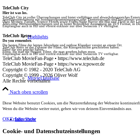
TeleClub City
Hier ist was los.
TeleClub City ist voller Überraschungen und bietet vielfältiges und abwechslungsreiches Enter
Spielfilmunterhaltung mit Sonderprogrammierungen oder Themenspecials sind hier ebenso vert
Dazu Mystery, Fantasy, Science Fiction sowie Fright-Night Horror mit Biss und Thrill in der La
Alles ohne Werbeunterbrechungen und in bester technischer Ausstattung im 16:9 Format, in Do
Empfangbar auch in HD und vorerst exklusiv nur über Swisscom TV verfügbar.
TeleClub Retro
Highlights
Do you remember.
Die besten Filme der letzten Jahrzehnte und zeitlose Klassiker vereint an einem Ort.
TeleClub Retro ist das Zuhause der Filme, die Kinogeschichte geschrieben haben.
Filme die uns geprägt haben.
Filme, die man nie vergisst. Filme, die man gesehen haben muss.
Empfangbar auch in HD und vorerst exklusiv nur über Swisscom TV verfügbar.
TeleClub MovieFan-Page • https://www.teleclub.de
TeleClub MovieFan-Page • https://www.tcpower.de
Copyright © 1982 - 2020 TeleClub AG
Copyright © 1999 - 2026 Oliver Wolf
MovieDataBase
Alle Rechte vorbehalten
Nach oben scrollen
Diese Website benutzt Cookies, um die Nutzererfahrung der Webseite kontinuierli
Wenn du die Website weiter nutzt, gehen wir von deinem Einverständnis aus.
OK
Erfahre mehr
Info-Show
Cookie- und Datenschutzeinstellungen