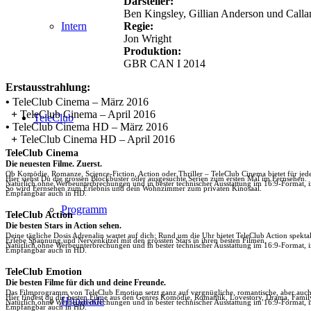
Darsteller:
Ben Kingsley, Gillian Anderson und Call
Regie:
Intern
Jon Wright
Produktion:
GBR CAN I 2014
Erstausstrahlung:
•
TeleClub Cinema – März 2016
+
TeleClub Cinema – April 2016
TeleClub
•
TeleClub Cinema HD – März 2016
+
TeleClub Cinema HD – April 2016
TeleClub Cinema
Die neuesten Filme. Zuerst.
Ob Komödie, Romanze, Science-Fiction, Action oder Thriller – TeleClub Cinema bietet für je
Hier siehst Du die grossen Blockbuster oder ausgesuchte Serien zum ersten Mal im Fernsehen.
Natürlich ohne Werbeunterbrechungen und in bester technischer Ausstattung im 16:9-Format, 
So wird Fernsehen zum Erlebnis und dein Wohnzimmer zum privaten Kinosaal.
Empfangbar auch in HD.
Programm
TeleClub Action
Die besten Stars in Action sehen.
Deine tägliche Dosis Adrenalin wartet auf dich: Rund um die Uhr bietet TeleClub Action spektak
Erlebe Spannung und Nervenkitzel mit den grössten Stars in ihren besten Filmen.
Natürlich ohne Werbeunterbrechungen und in bester technischer Ausstattung im 16:9-Format, 
Empfangbar auch in HD.
TeleClub Emotion
Die besten Filme für dich und deine Freunde.
Das Filmprogramm von TeleClub Emotion setzt ganz auf vergnügliche, romantische, aber au
Hier findest du die besten Filme aus den Genres Komödie, Romantik, Lovestory, Drama, Fami
Hitparade
Natürlich ohne Werbeunterbrechungen und in bester technischer Ausstattung im 16:9-Format, 
Empfangbar auch in HD.