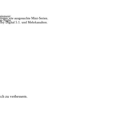
tainment:
reten wie ausgesuchte Mini-Serien.
te-Night.
lby Digital 5.1. und Mehrkanalton.
ch zu verbessern.