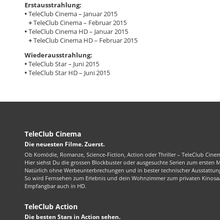
Erstausstrahlung:
•
TeleClub Cinema – Januar 2015
+
TeleClub Cinema – Februar 2015
•
TeleClub Cinema HD – Januar 2015
+
TeleClub Cinema HD – Februar 2015
Wiederausstrahlung:
•
TeleClub Star – Juni 2015
•
TeleClub Star HD – Juni 2015
TeleClub Cinema
Die neuesten Filme. Zuerst.
Ob Komödie, Romanze, Science-Fiction, Action oder Thriller – TeleClub Cinem
Hier siehst Du die grossen Blockbuster oder ausgesuchte Serien zum ersten 
Natürlich ohne Werbeunterbrechungen und in bester technischer Ausstattung
So wird Fernsehen zum Erlebnis und dein Wohnzimmer zum privaten Kinosaa
Empfangbar auch in HD.
TeleClub Action
Die besten Stars in Action sehen.