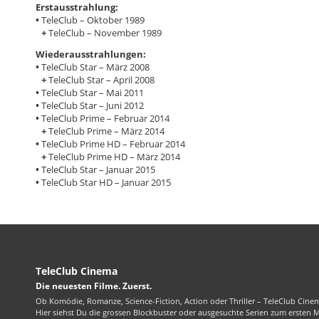
Erstausstrahlung:
•
TeleClub – Oktober 1989
+
TeleClub – November 1989
Wiederausstrahlungen:
•
TeleClub Star – März 2008
+
TeleClub Star – April 2008
•
TeleClub Star – Mai 2011
•
TeleClub Star – Juni 2012
•
TeleClub Prime – Februar 2014
+
TeleClub Prime – März 2014
•
TeleClub Prime HD – Februar 2014
+
TeleClub Prime HD – März 2014
•
TeleClub Star – Januar 2015
•
TeleClub Star HD – Januar 2015
TeleClub Cinema
Die neuesten Filme. Zuerst.
Ob Komödie, Romanze, Science-Fiction, Action oder Thriller – TeleClub Cinem
Hier siehst Du die grossen Blockbuster oder ausgesuchte Serien zum ersten 