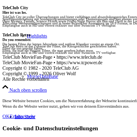
TeleClub City
Hier ist was los.
TeleClub City ist voller Überraschungen und bietet vielfältiges und abwechslungsreiches Enter
Spielfilmunterhaltung mit Sonderprogrammierungen oder Themenspecials sind hier ebenso vert
Dazu Mystery, Fantasy, Science Fiction sowie Fright-Night Horror mit Biss und Thrill in der La
Alles ohne Werbeunterbrechungen und in bester technischer Ausstattung im 16:9 Format, in Do
Empfangbar auch in HD und vorerst exklusiv nur über Swisscom TV verfügbar.
TeleClub Retro
Highlights
Do you remember.
Die besten Filme der letzten Jahrzehnte und zeitlose Klassiker vereint an einem Ort.
TeleClub Retro ist das Zuhause der Filme, die Kinogeschichte geschrieben haben.
Filme die uns geprägt haben.
Filme, die man nie vergisst. Filme, die man gesehen haben muss.
Empfangbar auch in HD und vorerst exklusiv nur über Swisscom TV verfügbar.
TeleClub MovieFan-Page • https://www.teleclub.de
TeleClub MovieFan-Page • https://www.tcpower.de
Copyright © 1982 - 2020 TeleClub AG
Copyright © 1999 - 2026 Oliver Wolf
MovieDataBase
Alle Rechte vorbehalten
Nach oben scrollen
Diese Website benutzt Cookies, um die Nutzererfahrung der Webseite kontinuierli
Wenn du die Website weiter nutzt, gehen wir von deinem Einverständnis aus.
OK
Erfahre mehr
Info-Show
Cookie- und Datenschutzeinstellungen