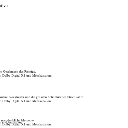
ativa
den Geschmack das Richtige.
in Dolby Digital 5.1 und Mehrkanalton.
uläre Blockbuster und die grössten Actionhits der letzten Jahre.
in Dolby Digital 5.1 und Mehrkanalton.
ch nachdenkliche Momente.
ly und Animation.
in Dolby Digital 5.1 und Mehrkanalton.