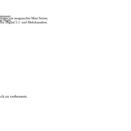
tainment:
reten wie ausgesuchte Mini-Serien.
te-Night.
lby Digital 5.1. und Mehrkanalton.
ch zu verbessern.