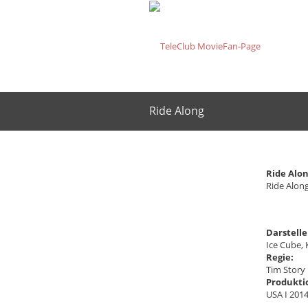
Ride Along
Ride Alo
Ride Alon
Darstelle
Ice Cube,
Regie:
Tim Story
Produkti
USA I 201