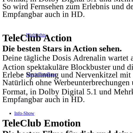
So wird Fernsehen zum Erlebnis und d
Empfangbar auch in HD.
TeleClub Action
Highlights
Die besten Stars in Action sehen.
Deine tägliche Dosis Adrenalin wartet 
Action spektakuläre Blockbuster und die
Erlebe Spannung und Nervenkitzel mit d
MovieDataBase
Natürlich ohne Werbeunterbrechungen u
Format, in Dolby Digital 5.1 und Mehr
Empfangbar auch in HD.
Info-Show
TeleClub Emotion