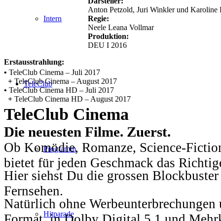
Darsteller:
Anton Petzold, Juri Winkler und Karoline 
Regie:
Intern
Neele Leana Vollmar
Produktion:
DEU I 2016
Erstausstrahlung:
•
TeleClub Cinema – Juli 2017
+
TeleClub Cinema – August 2017
TeleClub
•
TeleClub Cinema HD – Juli 2017
+
TeleClub Cinema HD – August 2017
TeleClub Cinema
Die neuesten Filme. Zuerst.
Ob Komödie, Romanze, Science-Fiction
Programm
bietet für jeden Geschmack das Richtig
Hier siehst Du die grossen Blockbuster
Fernsehen.
Natürlich ohne Werbeunterbrechungen u
Hitparade
Format, in Dolby Digital 5.1 und Mehr