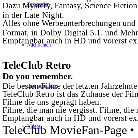
Dazu Mystery, Fantasy, Science Fiction
Fotografien
in der Late-Night.
Alles ohne Werbeunterbrechungen und i
Format, in Dolby Digital 5.1. und Mehr
Empfangbar auch in HD und vorerst ex
Nachrichten
TeleClub Retro
Do you remember.
Die besten Filme der letzten Jahrzehnte
Programmhefte
TeleClub Retro ist das Zuhause der Fil
Filme die uns geprägt haben.
Filme, die man nie vergisst. Filme, di
Empfangbar auch in HD und vorerst ex
TeleClub MovieFan-Page • h
Videos