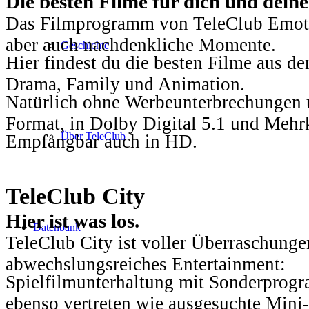
Die besten Filme für dich und dein
Das Filmprogramm von TeleClub Emotio
aber auch nachdenkliche Momente.
Geschichte
Hier findest du die besten Filme aus 
Drama, Family und Animation.
Natürlich ohne Werbeunterbrechungen u
Format, in Dolby Digital 5.1 und Mehr
Über TeleClub
Empfangbar auch in HD.
TeleClub City
Hier ist was los.
Datenbank
TeleClub City ist voller Überraschungen
abwechslungsreiches Entertainment:
Spielfilmunterhaltung mit Sonderprog
ebenso vertreten wie ausgesuchte Mini-