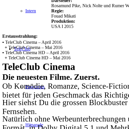
Darsteller:
Rosamund Pike, Nick Nolte und Rumer Wi
Regie:
Intern
Fouad Mikati
Produktion:
USA I 2015
Erstausstrahlung:
•
TeleClub Cinema – April 2016
+
TeleClub Cinema – Mai 2016
TeleClub
•
TeleClub Cinema HD – April 2016
+
TeleClub Cinema HD – Mai 2016
TeleClub Cinema
Die neuesten Filme. Zuerst.
Ob Komödie, Romanze, Science-Fiction
Programm
bietet für jeden Geschmack das Richtig
Hier siehst Du die grossen Blockbuster
Fernsehen.
Natürlich ohne Werbeunterbrechungen u
Hitparade
Format, in Dolby Digital 5.1 und Mehr