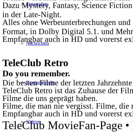
Dazu Mystery, Fantasy, Science Fiction
Fotografien
in der Late-Night.
Alles ohne Werbeunterbrechungen und i
Format, in Dolby Digital 5.1. und Mehr
Empfangbar auch in HD und vorerst ex
Nachrichten
TeleClub Retro
Do you remember.
Die besten Filme der letzten Jahrzehnte
Programmhefte
TeleClub Retro ist das Zuhause der Fil
Filme die uns geprägt haben.
Filme, die man nie vergisst. Filme, di
Empfangbar auch in HD und vorerst ex
TeleClub MovieFan-Page • h
Videos