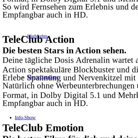
So wird Fernsehen zum Erlebnis und d
Empfangbar auch in HD.
TeleClub Action
Highlights
Die besten Stars in Action sehen.
Deine tägliche Dosis Adrenalin wartet 
Action spektakuläre Blockbuster und die
Erlebe Spannung und Nervenkitzel mit d
MovieDataBase
Natürlich ohne Werbeunterbrechungen u
Format, in Dolby Digital 5.1 und Mehr
Empfangbar auch in HD.
Info-Show
TeleClub Emotion