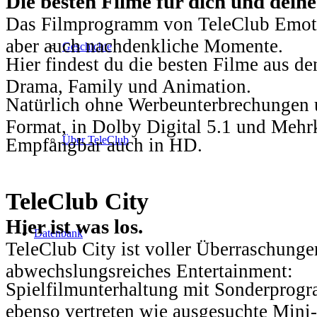
Die besten Filme für dich und dein
Das Filmprogramm von TeleClub Emotio
aber auch nachdenkliche Momente.
Geschichte
Hier findest du die besten Filme aus 
Drama, Family und Animation.
Natürlich ohne Werbeunterbrechungen u
Format, in Dolby Digital 5.1 und Mehr
Über TeleClub
Empfangbar auch in HD.
TeleClub City
Hier ist was los.
Datenbank
TeleClub City ist voller Überraschungen
abwechslungsreiches Entertainment:
Spielfilmunterhaltung mit Sonderprog
ebenso vertreten wie ausgesuchte Mini-