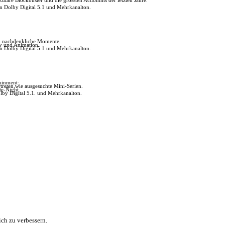
in Dolby Digital 5.1 und Mehrkanalton.
ch nachdenkliche Momente.
ly und Animation.
in Dolby Digital 5.1 und Mehrkanalton.
tainment:
reten wie ausgesuchte Mini-Serien.
te-Night.
lby Digital 5.1. und Mehrkanalton.
ch zu verbessern.