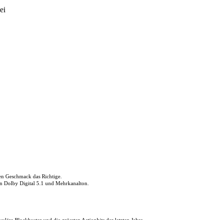
ei
den Geschmack das Richtige.
in Dolby Digital 5.1 und Mehrkanalton.
uläre Blockbuster und die grössten Actionhits der letzten Jahre.