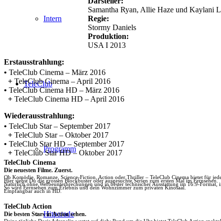
Darsteller:
Samantha Ryan, Allie Haze und Kaylani L
Regie:
Intern
Stormy Daniels
Produktion:
USA I 2013
Erstausstrahlung:
•
TeleClub Cinema – März 2016
+
TeleClub Cinema – April 2016
TeleClub
•
TeleClub Cinema HD – März 2016
+
TeleClub Cinema HD – April 2016
Wiederausstrahlung:
•
TeleClub Star – September 2017
+
TeleClub Star – Oktober 2017
•
TeleClub Star HD – September 2017
Programm
+
TeleClub Star HD – Oktober 2017
TeleClub Cinema
Die neuesten Filme. Zuerst.
Ob Komödie, Romanze, Science-Fiction, Action oder Thriller – TeleClub Cinema bietet für je
Hier siehst Du die grossen Blockbuster oder ausgesuchte Serien zum ersten Mal im Fernsehen.
Natürlich ohne Werbeunterbrechungen und in bester technischer Ausstattung im 16:9-Format, 
So wird Fernsehen zum Erlebnis und dein Wohnzimmer zum privaten Kinosaal.
Empfangbar auch in HD.
TeleClub Action
Hitparade
Die besten Stars in Action sehen.
Deine tägliche Dosis Adrenalin wartet auf dich: Rund um die Uhr bietet TeleClub Action spektak