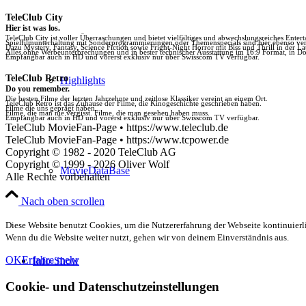
TeleClub City
Hier ist was los.
TeleClub City ist voller Überraschungen und bietet vielfältiges und abwechslungsreiches Enter
Spielfilmunterhaltung mit Sonderprogrammierungen oder Themenspecials sind hier ebenso vert
Dazu Mystery, Fantasy, Science Fiction sowie Fright-Night Horror mit Biss und Thrill in der La
Alles ohne Werbeunterbrechungen und in bester technischer Ausstattung im 16:9 Format, in Do
Empfangbar auch in HD und vorerst exklusiv nur über Swisscom TV verfügbar.
TeleClub Retro
Highlights
Do you remember.
Die besten Filme der letzten Jahrzehnte und zeitlose Klassiker vereint an einem Ort.
TeleClub Retro ist das Zuhause der Filme, die Kinogeschichte geschrieben haben.
Filme die uns geprägt haben.
Filme, die man nie vergisst. Filme, die man gesehen haben muss.
Empfangbar auch in HD und vorerst exklusiv nur über Swisscom TV verfügbar.
TeleClub MovieFan-Page • https://www.teleclub.de
TeleClub MovieFan-Page • https://www.tcpower.de
Copyright © 1982 - 2020 TeleClub AG
Copyright © 1999 - 2026 Oliver Wolf
MovieDataBase
Alle Rechte vorbehalten
Nach oben scrollen
Diese Website benutzt Cookies, um die Nutzererfahrung der Webseite kontinuierli
Wenn du die Website weiter nutzt, gehen wir von deinem Einverständnis aus.
OK
Erfahre mehr
Info-Show
Cookie- und Datenschutzeinstellungen