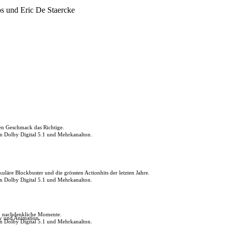
s und Eric De Staercke
den Geschmack das Richtige.
in Dolby Digital 5.1 und Mehrkanalton.
uläre Blockbuster und die grössten Actionhits der letzten Jahre.
in Dolby Digital 5.1 und Mehrkanalton.
ch nachdenkliche Momente.
ly und Animation.
in Dolby Digital 5.1 und Mehrkanalton.