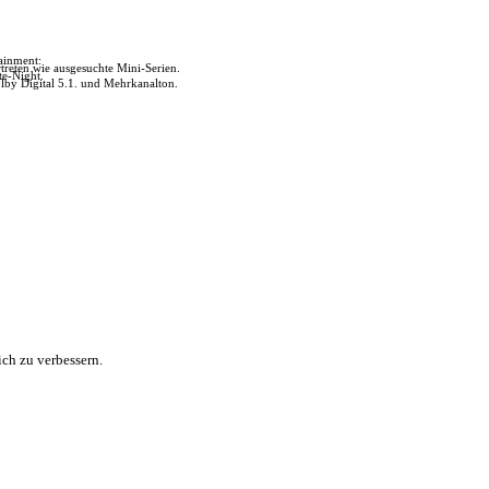
tainment:
reten wie ausgesuchte Mini-Serien.
te-Night.
lby Digital 5.1. und Mehrkanalton.
ch zu verbessern.