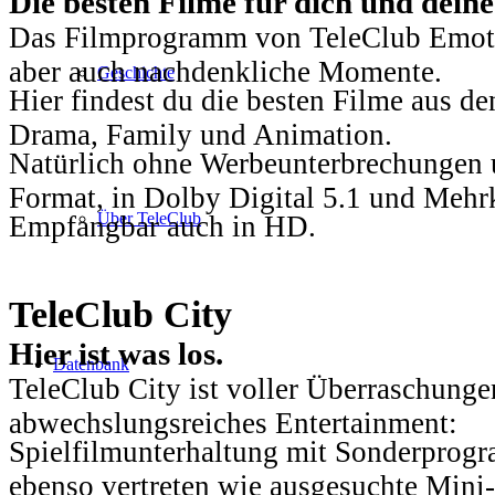
Die besten Filme für dich und dein
Das Filmprogramm von TeleClub Emotio
aber auch nachdenkliche Momente.
Geschichte
Hier findest du die besten Filme aus 
Drama, Family und Animation.
Natürlich ohne Werbeunterbrechungen u
Format, in Dolby Digital 5.1 und Mehr
Über TeleClub
Empfangbar auch in HD.
TeleClub City
Hier ist was los.
Datenbank
TeleClub City ist voller Überraschungen
abwechslungsreiches Entertainment:
Spielfilmunterhaltung mit Sonderprog
ebenso vertreten wie ausgesuchte Mini-