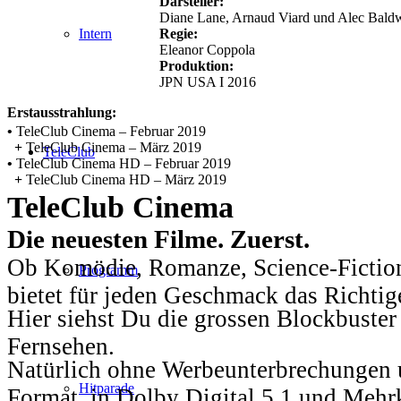
Darsteller:
Diane Lane, Arnaud Viard und Alec Bald
Regie:
Intern
Eleanor Coppola
Produktion:
JPN USA I 2016
Erstausstrahlung:
•
TeleClub Cinema – Februar 2019
+
TeleClub Cinema – März 2019
TeleClub
•
TeleClub Cinema HD – Februar 2019
+
TeleClub Cinema HD – März 2019
TeleClub Cinema
Die neuesten Filme. Zuerst.
Ob Komödie, Romanze, Science-Fiction
Programm
bietet für jeden Geschmack das Richtig
Hier siehst Du die grossen Blockbuster
Fernsehen.
Natürlich ohne Werbeunterbrechungen u
Hitparade
Format, in Dolby Digital 5.1 und Mehr