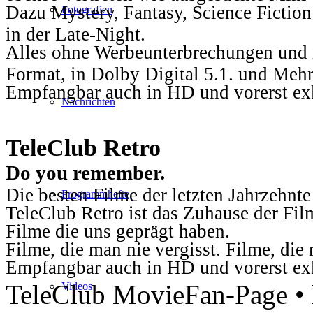
Dazu Mystery, Fantasy, Science Fiction
Fotografien
in der Late-Night.
Alles ohne Werbeunterbrechungen und i
Format, in Dolby Digital 5.1. und Mehr
Empfangbar auch in HD und vorerst ex
Nachrichten
TeleClub Retro
Do you remember.
Die besten Filme der letzten Jahrzehnte
Programmhefte
TeleClub Retro ist das Zuhause der Fil
Filme die uns geprägt haben.
Filme, die man nie vergisst. Filme, di
Empfangbar auch in HD und vorerst ex
TeleClub MovieFan-Page • h
Videos