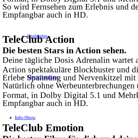
So wird Fernsehen zum Erlebnis und d
Empfangbar auch in HD.
TeleClub Action
Highlights
Die besten Stars in Action sehen.
Deine tägliche Dosis Adrenalin wartet 
Action spektakuläre Blockbuster und die
Erlebe Spannung und Nervenkitzel mit d
MovieDataBase
Natürlich ohne Werbeunterbrechungen u
Format, in Dolby Digital 5.1 und Mehr
Empfangbar auch in HD.
Info-Show
TeleClub Emotion