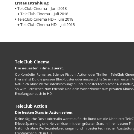
Erstausstrahlung:
•
TeleClub Cinema – Juni 2018
+
TeleClub Cinema – Juli 2018
•
TeleClub Cinema HD – Juni 2018
+
TeleClub Cinema HD – Juli 2018
TeleClub Cinema
Die neuesten Filme. Zuerst.
Ob Komödie, Romanze, Science-Fiction, Action oder Thriller – TeleClub Cinem
Hier siehst Du die grossen Blockbuster oder ausgesuchte Serien zum ersten 
Natürlich ohne Werbeunterbrechungen und in bester technischer Ausstattung
So wird Fernsehen zum Erlebnis und dein Wohnzimmer zum privaten Kinosaa
Empfangbar auch in HD.
TeleClub Action
Die besten Stars in Action sehen.
Deine tägliche Dosis Adrenalin wartet auf dich: Rund um die Uhr bietet TeleC
Erlebe Spannung und Nervenkitzel mit den grössten Stars in ihren besten Fil
Natürlich ohne Werbeunterbrechungen und in bester technischer Ausstattung
Empfangbar auch in HD.