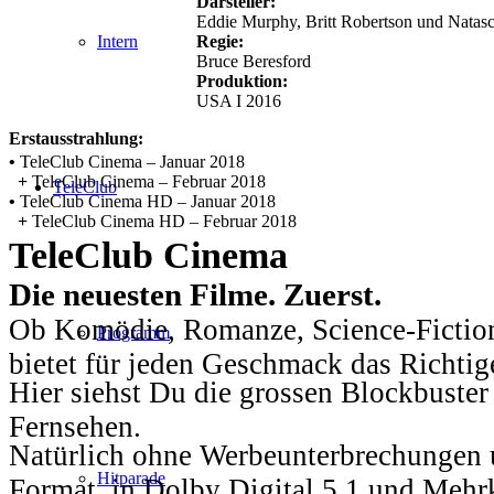
Darsteller:
Eddie Murphy, Britt Robertson und Nata
Regie:
Intern
Bruce Beresford
Produktion:
USA I 2016
Erstausstrahlung:
•
TeleClub Cinema – Januar 2018
+
TeleClub Cinema – Februar 2018
TeleClub
•
TeleClub Cinema HD – Januar 2018
+
TeleClub Cinema HD – Februar 2018
TeleClub Cinema
Die neuesten Filme. Zuerst.
Ob Komödie, Romanze, Science-Fiction
Programm
bietet für jeden Geschmack das Richtig
Hier siehst Du die grossen Blockbuster
Fernsehen.
Natürlich ohne Werbeunterbrechungen u
Hitparade
Format, in Dolby Digital 5.1 und Mehr