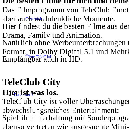
Die besten Filme für dich und dein
Das Filmprogramm von TeleClub Emotio
aber auch nachdenkliche Momente.
Geschichte
Hier findest du die besten Filme aus 
Drama, Family und Animation.
Natürlich ohne Werbeunterbrechungen u
Format, in Dolby Digital 5.1 und Mehr
Über TeleClub
Empfangbar auch in HD.
TeleClub City
Hier ist was los.
Datenbank
TeleClub City ist voller Überraschungen
abwechslungsreiches Entertainment:
Spielfilmunterhaltung mit Sonderprog
ebenso vertreten wie ausgesuchte Mini-