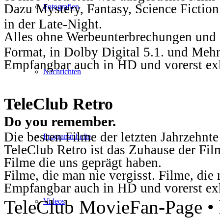
Dazu Mystery, Fantasy, Science Fiction
Fotografien
in der Late-Night.
Alles ohne Werbeunterbrechungen und i
Format, in Dolby Digital 5.1. und Mehr
Empfangbar auch in HD und vorerst ex
Nachrichten
TeleClub Retro
Do you remember.
Die besten Filme der letzten Jahrzehnte
Programmhefte
TeleClub Retro ist das Zuhause der Fil
Filme die uns geprägt haben.
Filme, die man nie vergisst. Filme, di
Empfangbar auch in HD und vorerst ex
TeleClub MovieFan-Page • h
Videos