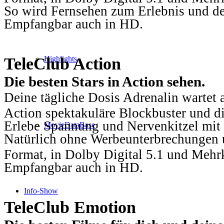
So wird Fernsehen zum Erlebnis und d
Empfangbar auch in HD.
TeleClub Action
Highlights
Die besten Stars in Action sehen.
Deine tägliche Dosis Adrenalin wartet 
Action spektakuläre Blockbuster und die
Erlebe Spannung und Nervenkitzel mit d
MovieDataBase
Natürlich ohne Werbeunterbrechungen u
Format, in Dolby Digital 5.1 und Mehr
Empfangbar auch in HD.
Info-Show
TeleClub Emotion