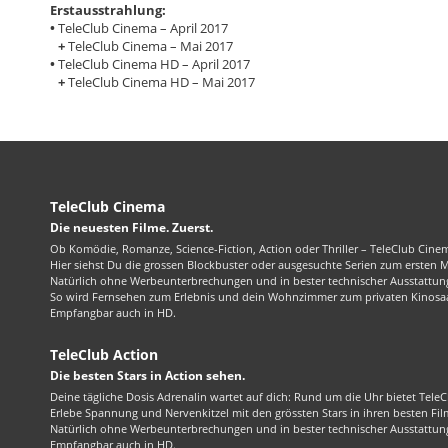
Erstausstrahlung:
•
TeleClub Cinema – April 2017
+
TeleClub Cinema – Mai 2017
•
TeleClub Cinema HD – April 2017
+
TeleClub Cinema HD – Mai 2017
TeleClub Cinema
Die neuesten Filme. Zuerst.
Ob Komödie, Romanze, Science-Fiction, Action oder Thriller – TeleClub Cinem
Hier siehst Du die grossen Blockbuster oder ausgesuchte Serien zum ersten 
Natürlich ohne Werbeunterbrechungen und in bester technischer Ausstattung
So wird Fernsehen zum Erlebnis und dein Wohnzimmer zum privaten Kinosaa
Empfangbar auch in HD.
TeleClub Action
Die besten Stars in Action sehen.
Deine tägliche Dosis Adrenalin wartet auf dich: Rund um die Uhr bietet TeleC
Erlebe Spannung und Nervenkitzel mit den grössten Stars in ihren besten Fil
Natürlich ohne Werbeunterbrechungen und in bester technischer Ausstattung
Empfangbar auch in HD.