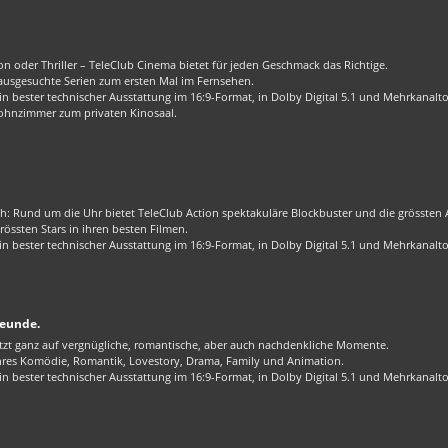
n oder Thriller – TeleClub Cinema bietet für jeden Geschmack das Richtige.
 ausgesuchte Serien zum ersten Mal im Fernsehen.
 bester technischer Ausstattung im 16:9-Format, in Dolby Digital 5.1 und Mehrkanalt
ohnzimmer zum privaten Kinosaal.
ch: Rund um die Uhr bietet TeleClub Action spektakuläre Blockbuster und die grössten Ac
össten Stars in ihren besten Filmen.
 bester technischer Ausstattung im 16:9-Format, in Dolby Digital 5.1 und Mehrkanalt
reunde.
zt ganz auf vergnügliche, romantische, aber auch nachdenkliche Momente.
enres Komödie, Romantik, Lovestory, Drama, Family und Animation.
 bester technischer Ausstattung im 16:9-Format, in Dolby Digital 5.1 und Mehrkanalt