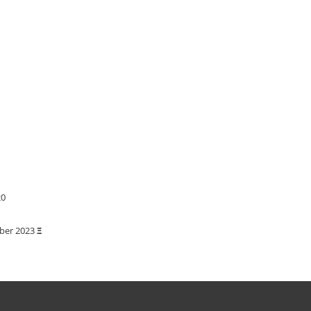
20
ber 2023
Ξ